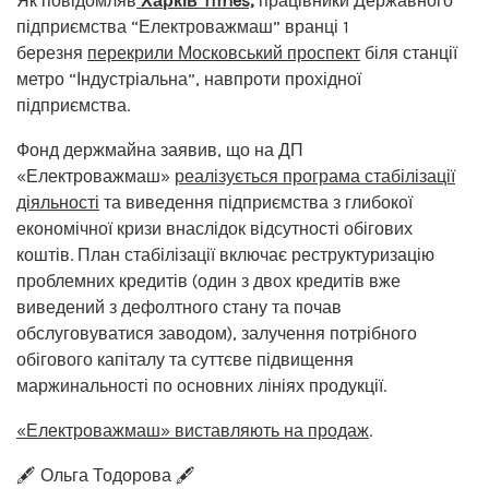
Як повідомляв
Харків Times,
працівники Державного
підприємства “Електроважмаш” вранці 1
березня
перекрили Московський проспект
біля станції
метро “Індустріальна”, навпроти прохідної
підприємства.
Фонд держмайна заявив, що на ДП
«Електроважмаш»
реалізується програма стабілізації
діяльності
та виведення підприємства з глибокої
економічної кризи внаслідок відсутності обігових
коштів. План стабілізації включає реструктуризацію
проблемних кредитів (один з двох кредитів вже
виведений з дефолтного стану та почав
обслуговуватися заводом), залучення потрібного
обігового капіталу та суттєве підвищення
маржинальності по основних лініях продукції.
«Електроважмаш» виставляють на продаж
.
🖋️ Ольга Тодорова 🖋️