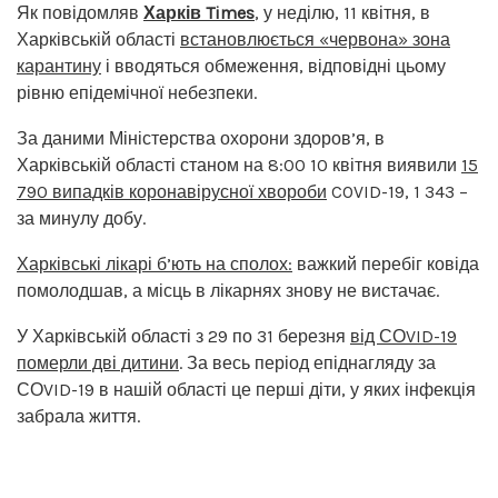
Як повідомляв
Харків Times
, у неділю, 11 квітня, в
Харківській області
встановлюється «червона» зона
карантину
і вводяться обмеження, відповідні цьому
рівню епідемічної небезпеки.
За даними Міністерства охорони здоров’я, в
Харківській області станом на 8:00 10 квітня виявили
15
790 випадків коронавірусної хвороби
COVID-19, 1 343 –
за минулу добу.
Харківські лікарі б’ють на сполох:
важкий перебіг ковіда
помолодшав, а місць в лікарнях знову не вистачає.
У Харківській області з 29 по 31 березня
від СОVID-19
померли дві дитини
. За весь період епіднагляду за
СОVID-19 в нашій області це перші діти, у яких інфекція
забрала життя.