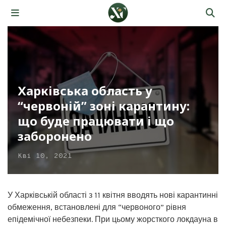
Харківська область у
“червоній” зоні карантину:
що буде працювати і що
заборонено
Кві 10, 2021
У Харківській області з 11 квітня вводять нові карантинні
обмеження, встановлені для “червоного” рівня
епідемічної небезпеки. При цьому жорсткого локдауна в