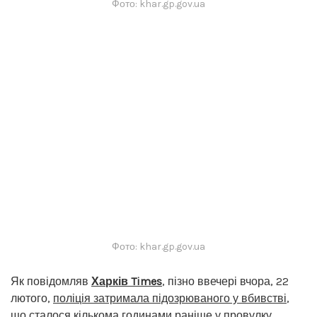
Фото: khar.gp.gov.ua
Фото: khar.gp.gov.ua
Як повідомляв
Харків Times
, пізно ввечері вчора, 22
лютого,
поліція затримала підозрюваного у вбивстві
,
що сталося кількома годинами раніше у провулку