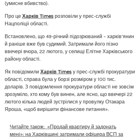
(умисне вбивство).
Про це
Харків Times
розповіли у прес-службі
Нацполіціі області.
Встановлено, що 49-річний підозрюваний – харків’янин
й раніше вже був судимий. Затримали його пізно
ввечері вчора, 22 лютого, у селищі Елітне Харківського
району області.
Як повідомили
Харків Times
у прес-службі прокуратури
області, справа була у борзі розміром у 100 тис.
доларів. З повідомлення прокуратури області не зовсім
зрозуміло, хто кому був винен, але ясно, що ввечері 22
лютого кілька людей зустрілися у провулку Отакара
Яроша, «щоб вирішити фінансове питання».
Читайте також:
«Продай квартиру й задонать
мені»: на Харківщині затримали офіцера ВСП за