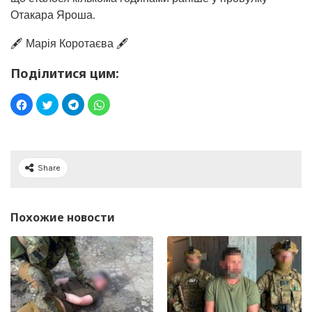
Отакара Яроша.
🖋️ Марія Коротаєва 🖋️
Поділитися цим:
Share
Похожие новости