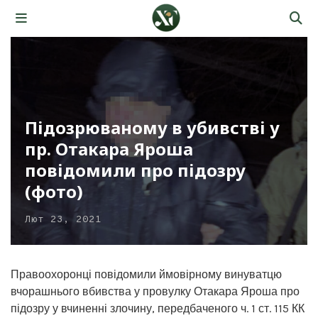
Підозрюваному в убивстві у
пр. Отакара Яроша
повідомили про підозру
(фото)
Лют 23, 2021
Правоохоронці повідомили ймовірному винуватцю
вчорашнього вбивства у провулку Отакара Яроша про
підозру у вчиненні злочину, передбаченого ч. 1 ст. 115 КК