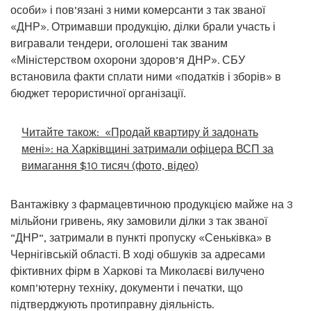
особи» і пов’язані з ними комерсанти з так званої
«ДНР». Отримавши продукцію, ділки брали участь і
вигравали тендери, оголошені так званим
«Міністерством охорони здоров’я ДНР». СБУ
встановила факти сплати ними «податків і зборів» в
бюджет терористичної організації.
Читайте також:
«Продай квартиру й задонать
мені»: на Харківщині затримали офіцера ВСП за
вимагання $10 тисяч (фото, відео)
Вантажівку з фармацевтичною продукцією майже на 3
мільйони гривень, яку замовили ділки з так званої
“ДНР”, затримали в пункті пропуску «Сеньківка» в
Чернігівській області. В ході обшуків за адресами
фіктивних фірм в Харкові та Миколаєві вилучено
комп’ютерну техніку, документи і печатки, що
підтверджують протиправну діяльність.