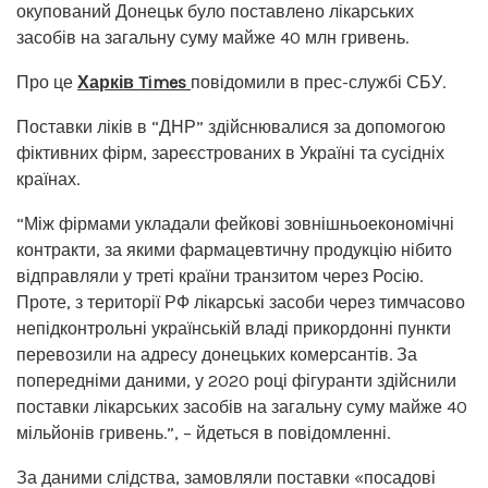
окупований Донецьк було поставлено лікарських
засобів на загальну суму майже 40 млн гривень.
Про це
Харків Times
повідомили в прес-службі СБУ.
Поставки ліків в “ДНР” здійснювалися за допомогою
фіктивних фірм, зареєстрованих в Україні та сусідніх
країнах.
“Між фірмами укладали фейкові зовнішньоекономічні
контракти, за якими фармацевтичну продукцію нібито
відправляли у треті країни транзитом через Росію.
Проте, з території РФ лікарські засоби через тимчасово
непідконтрольні українській владі прикордонні пункти
перевозили на адресу донецьких комерсантів. За
попередніми даними, у 2020 році фігуранти здійснили
поставки лікарських засобів на загальну суму майже 40
мільйонів гривень.”, – йдеться в повідомленні.
За даними слідства, замовляли поставки «посадові