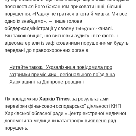
пояснюється його бажанням приховати інші, більші
порушення. «Раджу не гратися в кота й мишки. Ми все
одно їх знайдемо», — пише голова
облдержадміністрації у своєму Telegram-каналі.
Він також обіцяє, що висновки аудиту і все фото- і
відеоматеріали із зафіксованими порушеннями будуть
передані до правоохоронних органів.
Читайте також:
Укрзалізниця повідомила про
затримки приміських і регіонального поїздів на
Харківщині та Дніпропетровщині
Як повідомляв
Харків Times
, за результатами
перевірки фінансово-господарської діяльності КНП
Харківської обласної ради «Центр екстреної медичної
допомоги та медицини катастроф»
виявлено ряд
порушень
.