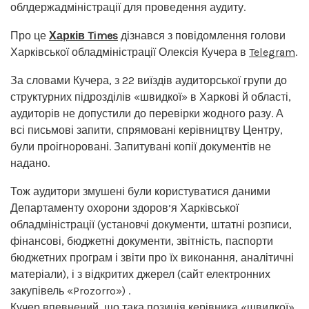
облдержадміністрації для проведення аудиту.
Про це
Харків Times
дізнався з повідомлення голови
Харківської обладміністрації Олексія Кучера в
Telegram
.
За словами Кучера, з 22 виїздів аудиторської групи до
структурних підрозділів «швидкої» в Харкові й області,
аудиторів не допустили до перевірки жодного разу. А
всі письмові запити, спрямовані керівництву Центру,
були проігноровані. Запитувані копії документів не
надано.
Тож аудитори змушені були користуватися даними
Департаменту охорони здоров’я Харківської
обладміністрації (установчі документи, штатні розписи,
фінансові, бюджетні документи, звітність, паспорти
бюджетних програм і звіти про їх виконання, аналітичні
матеріали), і з відкритих джерел (сайт електронних
закупівель «Prozorro») .
Кучер впевнений, що така позиція керівника «швидкої»