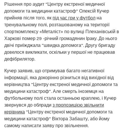
Рішення про аудит “Центру екстреної медичної
допомоги та медицини катастроф” Олексій Кучер
прийняв після того, як
під час гри у футбол
на
тренувальному полі, розташованому на території
спорткомплексу «Металіст» по вулиці Плеханівській в
Харкові помер 29 -річний громадянин Іраку. До нього
двічі приїжджала “швидка допомога”. Другу бригаду
довелося викликати, оскільки у першої не працював
дефібрилятор.
Кучер заявив, що отримував багато негативної
інформації, яка докорінно різниться від вихідної від
керівництва “Центру екстреної медичної допомоги та
медицини катастроф”. Але смерть іноземця на
футбольному полі стала останньою краплею, і Кучер
звернувся до облради
з пропозицією звільнити
керівника
“Центру екстреної медичної допомоги та
медицини катастроф” Віктора Забашту, або йому
самому написати заяву про звільнення.