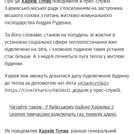
Про це
Харків Times
повідомили в прес-службі
Харківської міської ради з посиланням на заступника
міського голови з питань житлово-комунального
господарства Андрія Руденка.
За його словами, станом на полудень 16 жовтня в
установах соціальної сфери теплопостачання вже
підключено на 38%, і з кожною годиною таких установ
стає більше. А з неділі почнеться пуск тепла у житлові
будинки.
Харків’яни зможуть дізнатися дату підключення будинку
до тепла за допомогою чат-бота
«Kharkiv1562»
(https://t.me/Kharkiv1562Bot), додали у прес-службі.
Читайте також:
У Київському районі Харкова 3
серпня тимчасово відключать газ: перелік адрес
Як повідомляв
Харків Times
, раніше генеральний