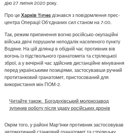
дію 27 липня 2020 року.
Про це
Харків Times
дізнався з повідомлення прес-
центра Операції Об’єднаних сил станом на 7:00.
Так, режим припинення вогню російсько-окупаційні
війська двічі порушили неподалік населеного пункту
Водяне. На цій ділянці в обідній час противник вів
вогонь із підствольного гранатомета та стрілецької
зброї, а у вечірній час здійснив дистанційне мінування
перед українськими позиціями, застосувавши ручний
протитанковий гранатомет, пристосований для
використання мін ПОМ-2.
Читайте також:
Богодухівський молокозавод
зупинив роботу після удару російських дронів
Окрім того, у районі Мар’їнки противник застосовував
автоматичний станковий гранатомет та стрілецьку