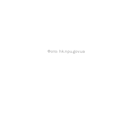
Фото: hk.npu.gov.ua