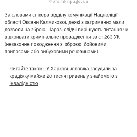
Фото: hk.npu.gov.ua
За словами спікера відділу комунікації Нацполіції
області Оксани Калмикової, деякі з затриманих мали
дозволи на зброю. Наразі слідчі вирішують питання чи
відкривати кримінальне провадження за ст 263 УК
(незаконне поводження зі зброєю, бойовими
припасами або вибуховими речовинами).
Читайте також:
У Харкові чоловіка засудили за
крадіжку майже 20 тисяч гривень у знайомого з
інвалідністю