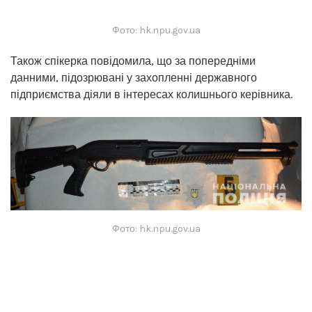
Фото: hk.npu.gov.ua
Також спікерка повідомила, що за попередніми
данними, підозрювані у захопленні державного
підприємства діяли в інтересах колишнього керівника.
Фото: hk.npu.gov.ua