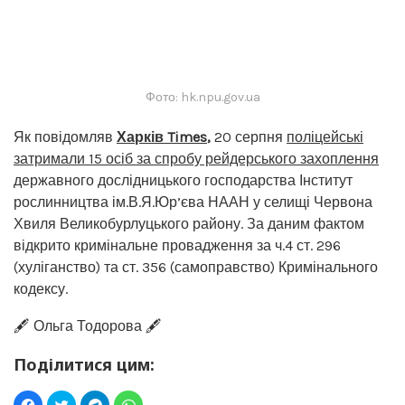
Фото: hk.npu.gov.ua
Як повідомляв
Харків Times
,
20 серпня
поліцейські
затримали 15 осіб за спробу рейдерського захоплення
державного дослідницького господарства Інститут
рослинництва ім.В.Я.Юр’єва НААН у селищі Червона
Хвиля Великобурлуцького району. За даним фактом
відкрито кримінальне провадження за ч.4 ст. 296
(хуліганство) та ст. 356 (самоправство) Кримінального
кодексу.
🖋️ Ольга Тодорова 🖋️
Поділитися цим: