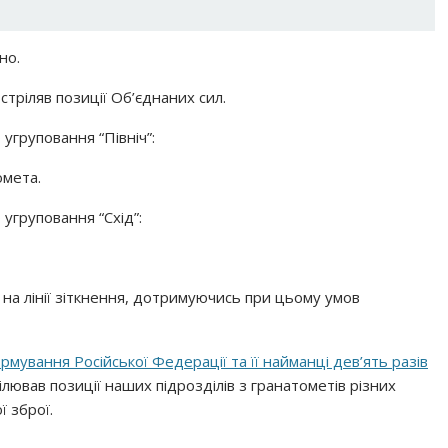
но.
стріляв позиції Об’єднаних сил.
угруповання “Північ”:
омета.
угруповання “Схід”:
на лінії зіткнення, дотримуючись при цьому умов
рмування Російської Федерації та її найманці дев’ять разів
ював позиції наших підрозділів з гранатометів різних
ї зброї.