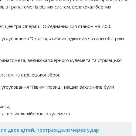
ів з гранатометів різних систем, великокаліберних
с-центра Операції Об’єднаних сил станом на 7:00.
 угруповання “Схід” противник здійснив чотири обстріли
анатомета, великокаліберного кулемета та стрілецької
систем та стрілецької зброї.
угруповання “Північ” позиції наших захисників були
мета;
та, великокаліберного кулемета.
их двоє дітей, постраждали через удар