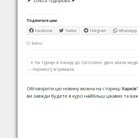
Ольга Тодорова
Поділитися цим:
Facebook
Twitter
Telegram
WhatsApp
Війна
Навігація
На турнірі в Канаді до Світоліної двічі звали меди
записів
– перемогу втримала
Обговорити цю новину можна на сторінці
Харків
ви завжди будете в курсі найбільш цікавих та важ