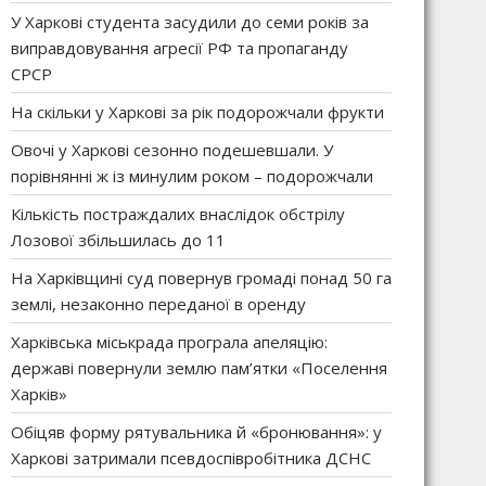
У Харкові студента засудили до семи років за
виправдовування агресії РФ та пропаганду
СРСР
На скільки у Харкові за рік подорожчали фрукти
Овочі у Харкові сезонно подешевшали. У
порівнянні ж із минулим роком – подорожчали
Кількість постраждалих внаслідок обстрілу
Лозової збільшилась до 11
На Харківщині суд повернув громаді понад 50 га
землі, незаконно переданої в оренду
Харківська міськрада програла апеляцію:
державі повернули землю пам’ятки «Поселення
Харків»
Обіцяв форму рятувальника й «бронювання»: у
Харкові затримали псевдоспівробітника ДСНС