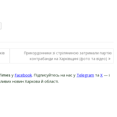
ків
Прикордонники зі стріляниною затримали партію
контрабанди на Харківщині (фото та відео)
Times
у
Facebook
. Підписуйтесь на нас у
Telegram
та
Х
— і
ливих новин Харкова й області.