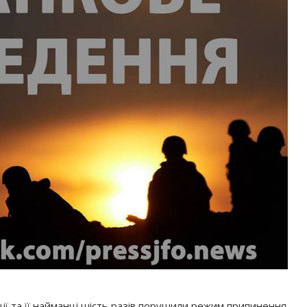
ії та її найманці шість разів порушили режим припинення