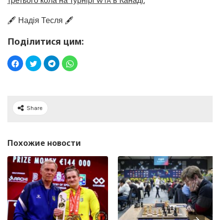
третього кола на турнірі WTA в Канаді.
🖋️ Надія Тесля 🖋️
Поділитися цим:
Share
Похожие новости