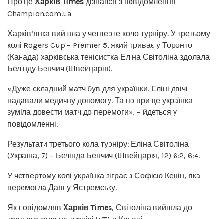
Про це
Харків Times
дізнався з повідомлення
Champion.com.ua
Харків’янка вийшла у четверте коло турніру. У третьому
колі Rogers Cup – Premier 5, який триває у Торонто
(Канада) харківська тенісистка Еліна Світоліна здолала
Белінду Бенчич (Швейцарія).
«Дуже складний матч був для українки. Еліні двічі
надавали медичну допомогу. Та по при це українка
зуміла довести матч до перемоги», – йдеться у
повідомленні.
Результати третього кола турніру: Еліна Світоліна
(Україна, 7) – Белінда Бенчич (Швейцарія, 12) 6:2, 6:4.
У четвертому колі українка зіграє з Софією Кенін, яка
перемогла Даяну Ястремську.
Як повідомляв
Харків Times
,
Світоліна вийшла до