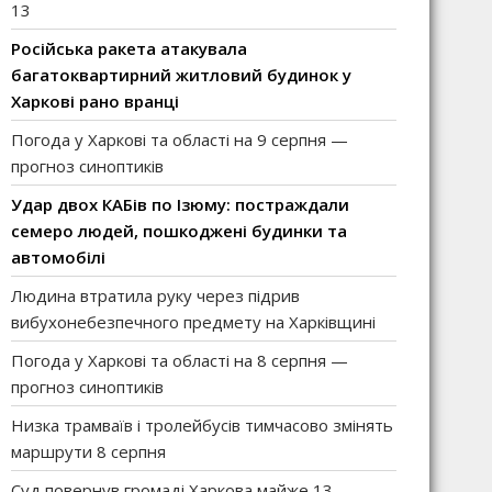
13
Російська ракета атакувала
багатоквартирний житловий будинок у
Харкові рано вранці
Погода у Харкові та області на 9 серпня —
прогноз синоптиків
Удар двох КАБів по Ізюму: постраждали
семеро людей, пошкоджені будинки та
автомобілі
Людина втратила руку через підрив
вибухонебезпечного предмету на Харківщині
Погода у Харкові та області на 8 серпня —
прогноз синоптиків
Низка трамваїв і тролейбусів тимчасово змінять
маршрути 8 серпня
Суд повернув громаді Харкова майже 13