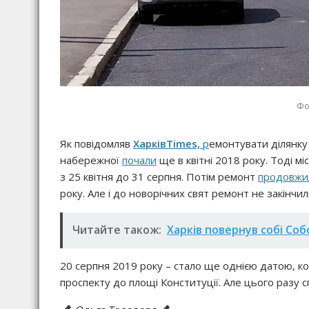
Фо
Як повідомляв
ХарківTimes,
р
емонтувати ділянку 
набережної
почали
ще в квітні 2018 року. Тоді м
з 25 квітня до 31 серпня. Потім ремонт
продовжи
року. Але і до новорічних свят ремонт не закінчил
Читайте також:
Харків повернув собі Со
20 серпня 2019 року – стало ще однією датою, к
проспекту до площі Конституції. Але цього разу 