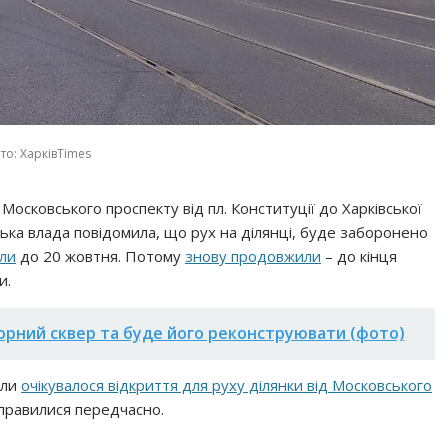
то: ХарківTimes
Московського проспекту від пл. Конституції до Харківської
іська влада повідомила, що рух на ділянці, буде заборонено
ли
до 20 жовтня. Потому
знову продовжили
– до кінця
и.
борний сквер та буде його реконструювати (фото)
оли
очікувалося відкриття для руху ділянки від Московського
справилися передчасно.