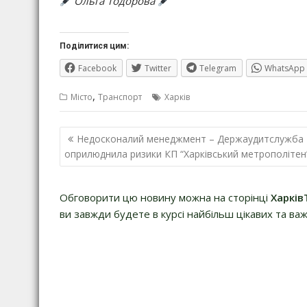
Ольга Тодорова
Поділитися цим:
Facebook
Twitter
Telegram
WhatsApp
,
Місто
Транспорт
Харків
Навігація
Недосконалий менеджмент – Держаудитслужба
записів
оприлюднила ризики КП “Харківський метрополітен
Обговорити цю новину можна на сторінці
Харків
ви завжди будете в курсі найбільш цікавих та важ