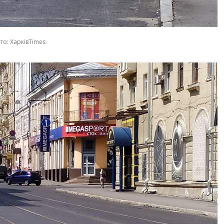
то: ХарківTimes