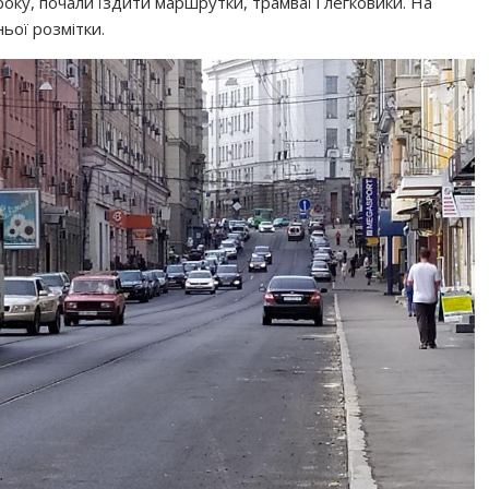
року, почали їздити маршрутки, трамваї і легковики. На
ьої розмітки.