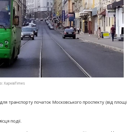
о: ХарківTimes
м для транспорту початок Московського проспекту (від площі
ісця події.