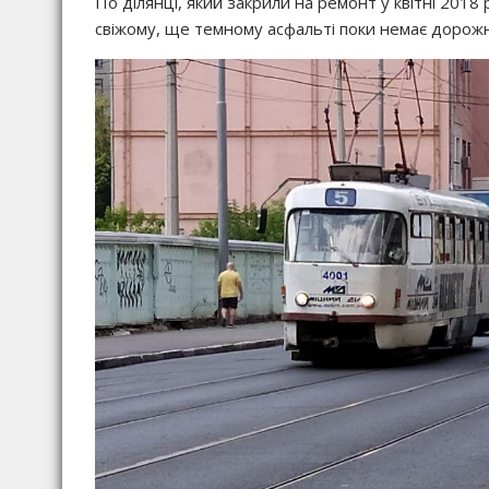
По ділянці, який закрили на ремонт у квітні 2018 
свіжому, ще темному асфальті поки немає дорожн