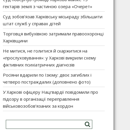
гектарів землі з частиною озера «Очерет»
Суд зобов’язав Харківську міськраду збільшити
штат служб у справах дітей
Торговця вибухівкою затримали правоохоронці
Харківщини
Не митися, не голитися й скаржитися на
«прослуховування»: у Харкові викрили схему
фіктивних психіатричних діагнозів
Росіяни вдарили по Ізюму: двоє загиблих і
четверо постраждалих (доповнено фото)
У Харкові офіцеру Нацгвардії повідомили про
підозру в організації переправлення
військовозобов’язаних за кордон