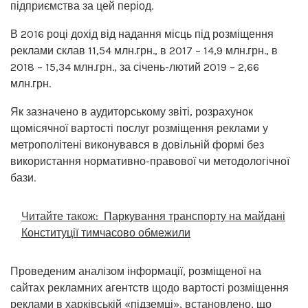
підприємства за цей період.
В 2016 році дохід від надання місць під розміщення
реклами склав 11,54 млн.грн., в 2017 – 14,9 млн.грн., в
2018 – 15,34 млн.грн., за січень-лютий 2019 – 2,66
млн.грн.
Як зазначено в аудиторському звіті, розрахунок
щомісячної вартості послуг розміщення реклами у
метрополітені виконувався в довільній формі без
використання нормативно-правової чи методологічної
бази.
Читайте також:
Паркування транспорту на майдані
Конституції тимчасово обмежили
Проведеним аналізом інформації, розміщеної на
сайтах рекламних агентств щодо вартості розміщення
реклами в харківській «підземці», встановлено, що