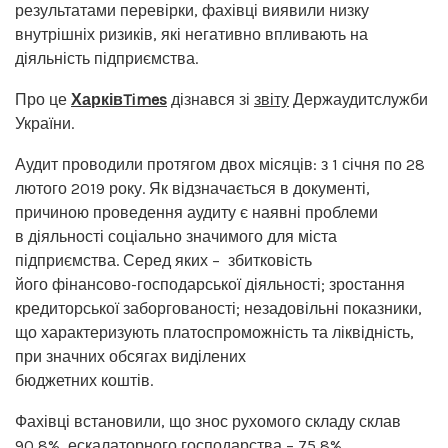
результатами перевірки, фахівці виявили низку
внутрішніх ризиків, які негативно впливають на
діяльність підприємства.
Про це
ХарківTimes
дізнався зі
звіту
Держаудитслужби
України.
Аудит проводили протягом двох місяців: з 1 січня по 28
лютого 2019 року. Як відзначається в документі,
причиною проведення аудиту є наявні проблеми
в діяльності соціально значимого для міста
підприємства. Серед яких – збитковість
його фінансово-господарської діяльності; зростання
кредиторської заборгованості; незадовільні показники,
що характеризують платоспроможність та ліквідність,
при значних обсягах виділених
бюджетних коштів.
Фахівці встановили, що знос рухомого складу склав
90,8%, ескалаторного господарства – 75,8%,