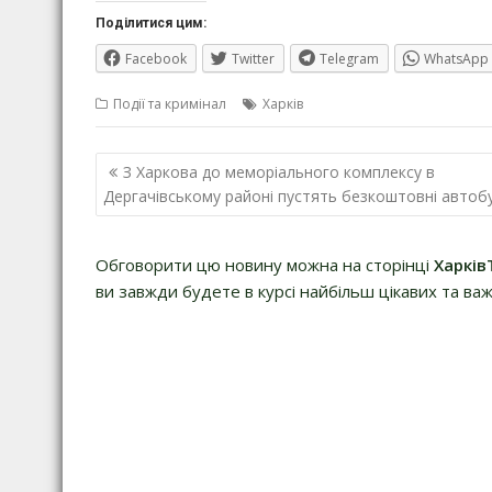
Поділитися цим:
Facebook
Twitter
Telegram
WhatsApp
Події та кримінал
Харків
Навігація
З Харкова до меморіального комплексу в
записів
Дергачівському районі пустять безкоштовні автоб
Обговорити цю новину можна на сторінці
Харків
ви завжди будете в курсі найбільш цікавих та важ