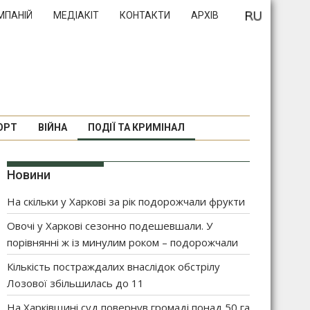
МПАНІЙ
МЕДІАКІТ
КОНТАКТИ
АРХІВ
ОРТ
ВІЙНА
ПОДІЇ ТА КРИМІНАЛ
Новини
На скільки у Харкові за рік подорожчали фрукти
Овочі у Харкові сезонно подешевшали. У
порівнянні ж із минулим роком – подорожчали
Кількість постраждалих внаслідок обстрілу
Лозової збільшилась до 11
На Харківщині суд повернув громаді понад 50 га