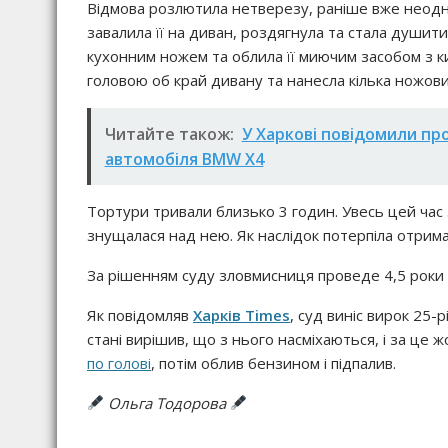
Відмова розлютила нетверезу, раніше вже неодн
завалила її на диван, роздягнула та стала душит
кухонним ножем та облила її миючим засобом з ки
головою об край дивану та нанесла кілька ножов
Читайте також:
У Харкові повідомили про
автомобіля BMW X4
Тортури тривали близько 3 годин. Увесь цей час
знущалася над нею. Як наслідок потерпіла отримал
За рішенням суду зловмисниця проведе 4,5 роки 
Як повідомляв
Харків Times
, суд виніс вирок 25
стані вирішив, що з нього насміхаються, і за це 
по голові
, потім облив бензином і підпалив.
Ольга Тодорова