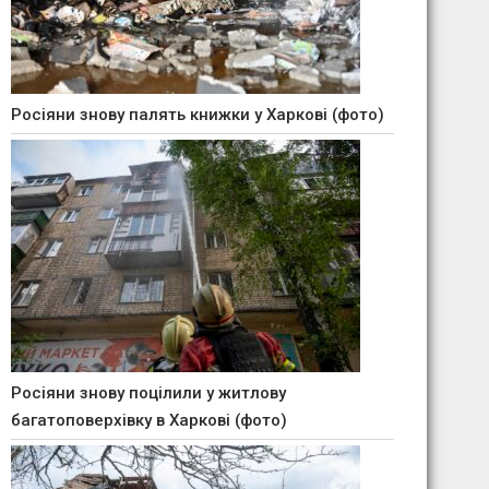
Росіяни знову палять книжки у Харкові (фото)
Росіяни знову поцілили у житлову
багатоповерхівку в Харкові (фото)