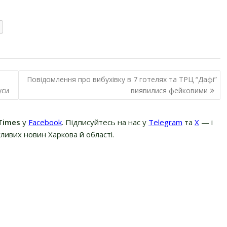
Повідомлення про вибухівку в 7 готелях та ТРЦ “Дафі”
уси
виявилися фейковими
Times
у
Facebook
. Підписуйтесь на нас у
Telegram
та
Х
— і
ливих новин Харкова й області.