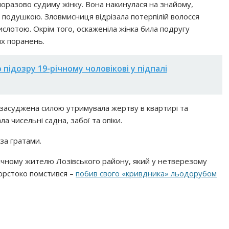
оразово судиму жінку. Вона накинулася на знайому,
и подушкою. Зловмисниця відрізала потерпілій волосся
слотою. Окрім того, оскаженіла жінка била подругу
их поранень.
 підозру 19-річному чоловікові у підпалі
 засуджена силою утримувала жертву в квартирі та
а чисельні садна, забої та опіки.
за гратами.
-річному жителю Лозівського району, який у нетверезому
жорстоко помстився –
побив свого «кривдника» льодорубом