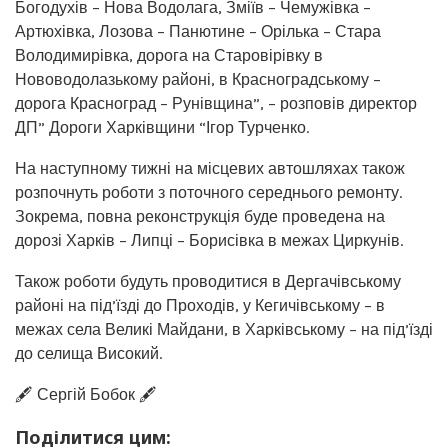
Богодухів – Нова Водолага, Зміїв – Чемужівка –
Артюхівка, Лозова – Панютине – Орілька – Стара
Володимирівка, дорога на Старовірівку в
Нововодолазькому районі, в Красноградському –
дорога Красноград – Рунівщина”, – розповів директор
ДП” Дороги Харківщини “Ігор Турченко.
На наступному тижні на місцевих автошляхах також
розпочнуть роботи з поточного середнього ремонту.
Зокрема, повна реконструкція буде проведена на
дорозі Харків – Липці – Борисівка в межах Циркунів.
Також роботи будуть проводитися в Дергачівському
районі на під’їзді до Проходів, у Кегичівському – в
межах села Великі Майдани, в Харківському – на під’їзді
до селища Високий.
🖋️ Сергій Бобок 🖋️
Поділитися цим: