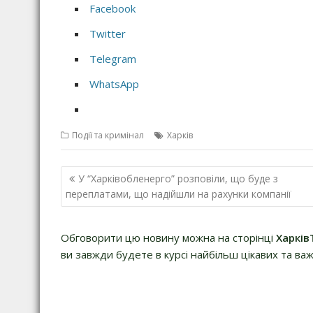
Facebook
Twitter
Telegram
WhatsApp
Події та кримінал
Харків
Н
У “Харківобленерго” розповіли, що буде з
а
переплатами, що надійшли на рахунки компанії
в
і
Обговорити цю новину можна на сторінці
Харків
г
ви завжди будете в курсі найбільш цікавих та важ
а
ц
і