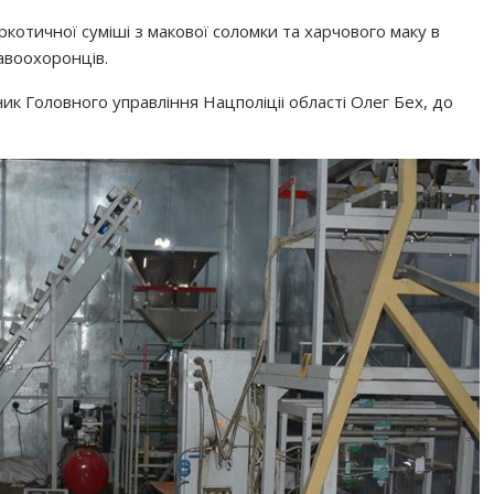
ркотичної суміші з макової соломки та харчового маку в
авоохоронців.
ник Головного управління Нацполіціі області Олег Бех, до