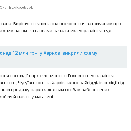
 Олег Бех/Facebook
тована. Вирішується питання оголошення затриманим про
ижчим часом, за словами начальника управління, суд
понад 12 млн грн: у Харкові викрили схему
ління протидії наркозлочинності Головного управління
ського, Чугуївського та Харківського райвідділів поліції під
 факти продажу наркозалежним особам заборонених
обіля й навіть у магазині.