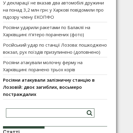
У декларації не вказав два автомобілі дружини
на понад 3,2 млн грн: у Харкові повідомили про
підозру члену ЕКОПФО
Росіяни ударили ракетами по Балаклії на
Харківщині: п’ятеро поранених (фото)
Російський удар по станції Лозова: пошкоджено
вокзал, рух поїздів призупинено (доповнено)
Росіяни атакували молочну ферму на
Харківщині: поранено трьох корів
Росіяни атакували залізничну станцію в
Лозовій: двоє загиблих, восьмеро
постраждалих
Статті