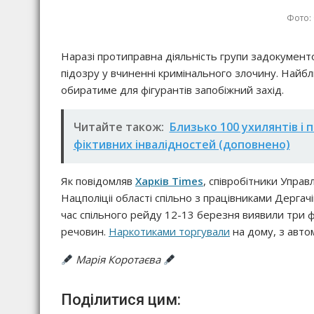
Фото:
Наразі протиправна діяльність групи задокумен
підозру у вчиненні кримінального злочину. Найбл
обиратиме для фігурантів запобіжний захід.
Читайте також:
Близько 100 ухилянтів і 
фіктивних інвалідностей (доповнено)
Як повідомляв
Харків Times
, співробітники Управ
Нацполіціі області спільно з працівниками Дергачів
час спільного рейду 12-13 березня виявили три
речовин.
Наркотиками торгували
на дому, з автом
Марія Коротаєва
Поділитися цим: