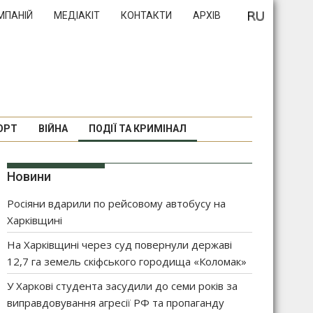
МПАНІЙ
МЕДІАКІТ
КОНТАКТИ
АРХІВ
ОРТ
ВІЙНА
ПОДІЇ ТА КРИМІНАЛ
Новини
Росіяни вдарили по рейсовому автобусу на
Харківщині
На Харківщині через суд повернули державі
12,7 га земель скіфського городища «Коломак»
У Харкові студента засудили до семи років за
виправдовування агресії РФ та пропаганду