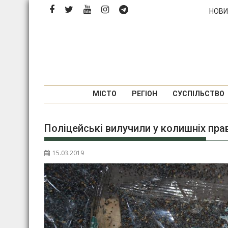
П
НОВИ
е
р
е
й
т
и
д
МІСТО
РЕГІОН
СУСПІЛЬСТВО
о
в
Поліцейські вилучили у колишніх пра
м
і
с
15.03.2019
т
у