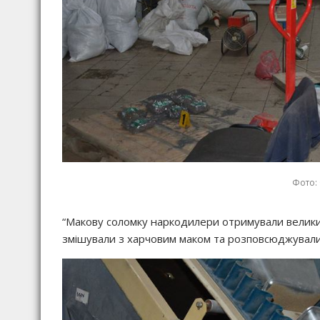
Фото:
“Макову соломку наркодилери отримували великими
змішували з харчовим маком та розповсюджували 