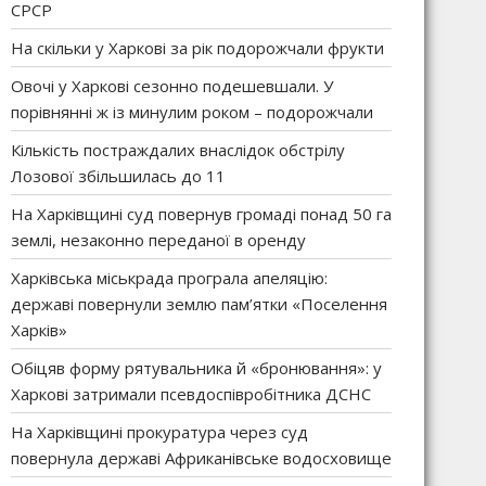
СРСР
На скільки у Харкові за рік подорожчали фрукти
Овочі у Харкові сезонно подешевшали. У
порівнянні ж із минулим роком – подорожчали
Кількість постраждалих внаслідок обстрілу
Лозової збільшилась до 11
На Харківщині суд повернув громаді понад 50 га
землі, незаконно переданої в оренду
Харківська міськрада програла апеляцію:
державі повернули землю пам’ятки «Поселення
Харків»
Обіцяв форму рятувальника й «бронювання»: у
Харкові затримали псевдоспівробітника ДСНС
На Харківщині прокуратура через суд
повернула державі Африканівське водосховище