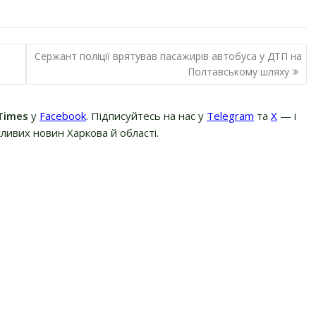
Сержант поліції врятував пасажирів автобуса у ДТП на
Полтавському шляху
Times
у
Facebook
. Підписуйтесь на нас у
Telegram
та
Х
— і
ливих новин Харкова й області.