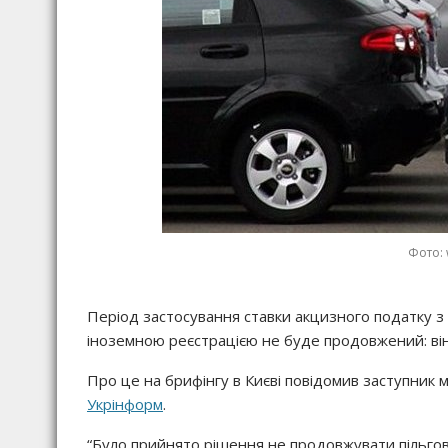
Фото: 
Період застосування ставки акцизного податку з
іноземною реєстрацією не буде продовжений: він
Про це на брифінгу в Києві повідомив заступник м
Укрінформ
.
“Було прийнято рішення не продовжувати пільгов