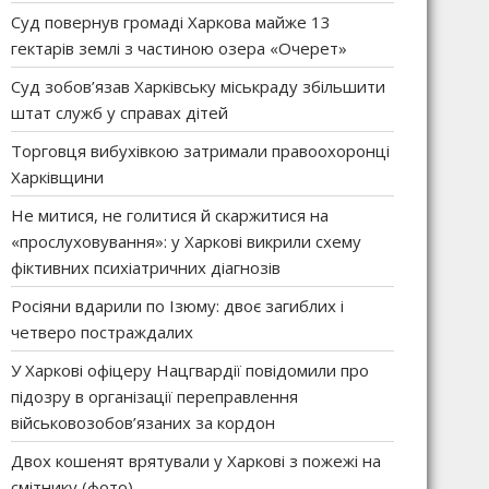
Суд повернув громаді Харкова майже 13
гектарів землі з частиною озера «Очерет»
Суд зобов’язав Харківську міськраду збільшити
штат служб у справах дітей
Торговця вибухівкою затримали правоохоронці
Харківщини
Не митися, не голитися й скаржитися на
«прослуховування»: у Харкові викрили схему
фіктивних психіатричних діагнозів
Росіяни вдарили по Ізюму: двоє загиблих і
четверо постраждалих
У Харкові офіцеру Нацгвардії повідомили про
підозру в організації переправлення
військовозобов’язаних за кордон
Двох кошенят врятували у Харкові з пожежі на
смітнику (фото)