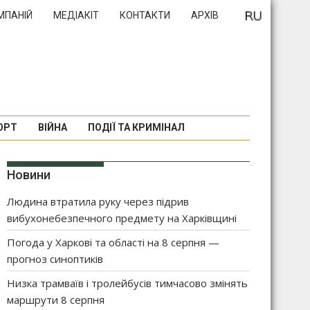
МПАНІЙ
МЕДІАКІТ
КОНТАКТИ
АРХІВ
ОРТ
ВІЙНА
ПОДІЇ ТА КРИМІНАЛ
Новини
Людина втратила руку через підрив
вибухонебезпечного предмету на Харківщині
Погода у Харкові та області на 8 серпня —
прогноз синоптиків
Низка трамваїв і тролейбусів тимчасово змінять
маршрути 8 серпня