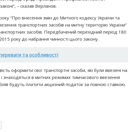
законі”, – сказав Верланов.
 року “Про внесення змін до Митного кодексу України та
везення транспортних засобів на митну територію України”
ранспортних засобів. Передбачений перехідний період 180
я 2015 року до набрання чинності цього закону.
переваги та особливості
сть оформити свої транспортні засоби, які були ввезені на
 і знаходяться в митних режимах тимчасового ввезення
білів будуть платити акцизний податок за повною ставкою.