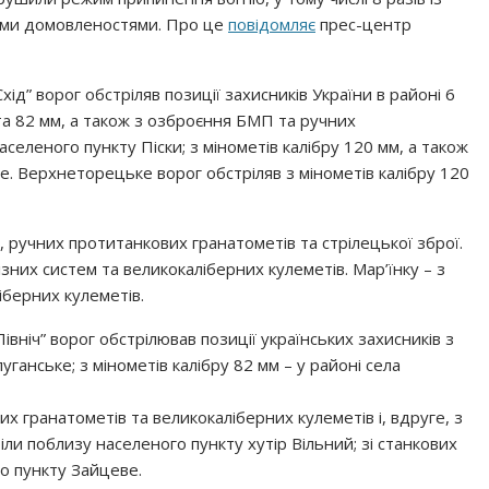
ими домовленостями. Про це
повідомляє
прес-центр
ід” ворог обстріляв позиції захисників України в районі 6
0 та 82 мм, а також з озброєння БМП та ручних
аселеного пункту Піски; з мінометів калібру 120 мм, а також
. Верхнеторецьке ворог обстріляв з мінометів калібру 120
м, ручних протитанкових гранатометів та стрілецької зброї.
ізних систем та великокаліберних кулеметів. Мар’їнку – з
іберних кулеметів.
івніч” ворог обстрілював позиції українських захисників з
ганське; з мінометів калібру 82 мм – у районі села
их гранатометів та великокаліберних кулеметів і, вдруге, з
ли поблизу населеного пункту хутір Вільний; зі станкових
о пункту Зайцеве.