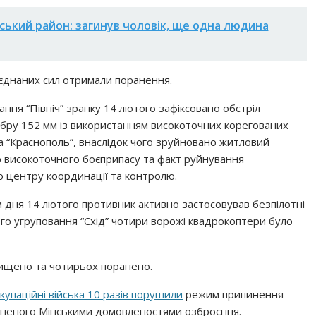
нський район: загинув чоловік, ще одна людина
’єднаних сил отримали поранення.
ання “Північ” зранку 14 лютого зафіксовано обстріл
лібру 152 мм із використанням високоточних корегованих
а “Краснополь”, внаслідок чого зруйновано житловий
го високоточного боєприпасу та факт руйнування
 центру координації та контролю.
 дня 14 лютого противник активно застосовував безпілотні
ного угруповання “Схід” чотири ворожі квадрокоптери було
нищено та чотирьох поранено.
окупаційні війська 10 разів порушили
режим припинення
ороненого Мінськими домовленостями озброєння.