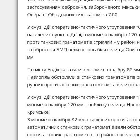
застосуванням озброєння, забороненого Мінськ
Операції Об’єднаних сил станом на 7:00.
У смузі дій оперативно-тактичного угруповання “Сх
населених пунктів. Двічі, з мінометів калібрів 12
протитанкових гранатометів стріляли – у районі н
з озброєння БМП вели вогонь біля селища Опитне
мм.
По місту Авдіївка гатили з мінометів калібру 82 м
Павлопіль обстріляли зі станкових гранатометів р
ручних протитанкових гранатометів та великокал
У смузі дій оперативно-тактичного угруповання “П
мінометів калібру 120 мм – поблизу селища Новолу
Кримське.
З мінометів калібру 82 мм, станкових протитанков
автоматичних станкових гранатометів вели обстрі
протитанкових гранатометів – в районі населеног