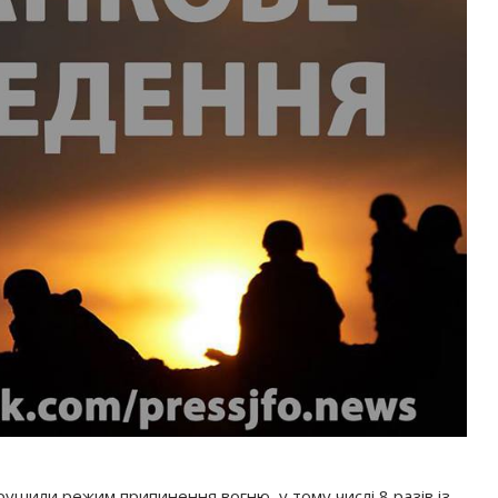
орушили режим припинення вогню, у тому числі 8 разів із