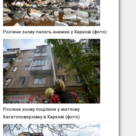
Росіяни знову палять книжки у Харкові (фото)
Росіяни знову поцілили у житлову
багатоповерхівку в Харкові (фото)