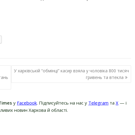
У харківській “обмінці” касир взяла у чоловіка 800 тисяч
тань
гривень та втекла
Times
у
Facebook
. Підписуйтесь на нас у
Telegram
та
Х
— і
ливих новин Харкова й області.