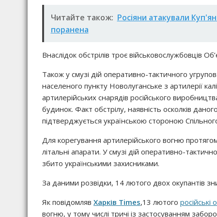
Читайте також:
Росіяни атакували Куп'я
поранена
Внаслідок обстрілів троє військовослужбовців Об
Також у смузі дій оперативно-тактичного угрупов
населеного пункту Новолуганське з артилерії ка
артилерійських снарядів російського виробництв
будинок. Факт обстрілу, наявність осколків дано
підтверджується українською стороною Спільного
Для корегування артилерійського вогню протягом
літальні апарати. У смузі дій оперативно-тактич
збито українськими захисниками.
За даними розвідки, 14 лютого двох окупантів з
Як повідомляв
Харків Times
,13 лютого
російські 
вогню, у тому числі тричі із застосуванням заб