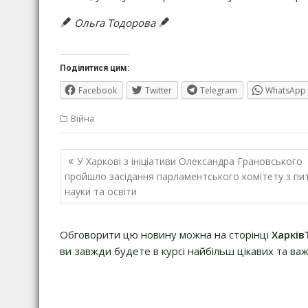
Ольга Тодорова
Поділитися цим:
Facebook
Twitter
Telegram
WhatsApp
Війна
Навігація
У Харкові з ініціативи Олександра Грановського
записів
пройшло засідання парламентського комітету з пи
науки та освіти
Обговорити цю новину можна на сторінці
Харків
ви завжди будете в курсі найбільш цікавих та важ