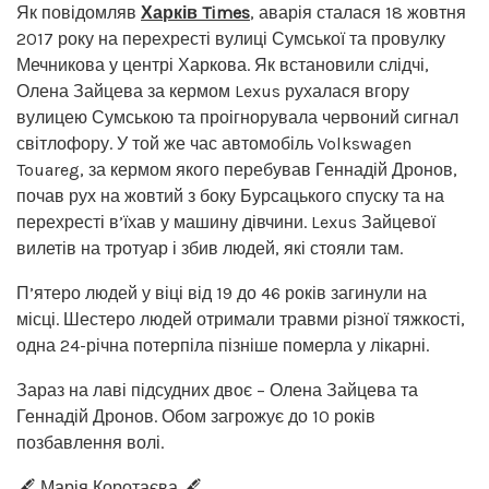
Як повідомляв
Харків Times
, аварія сталася 18 жовтня
2017 року на перехресті вулиці Сумської та провулку
Мечникова у центрі Харкова. Як встановили слідчі,
Олена Зайцева за кермом Lexus рухалася вгору
вулицею Сумською та проігнорувала червоний сигнал
світлофору. У той же час автомобіль Volkswagen
Touareg, за кермом якого перебував Геннадій Дронов,
почав рух на жовтий з боку Бурсацького спуску та на
перехресті в’їхав у машину дівчини. Lexus Зайцевої
вилетів на тротуар і збив людей, які стояли там.
П’ятеро людей у віці від 19 до 46 років загинули на
місці. Шестеро людей отримали травми різної тяжкості,
одна 24-річна потерпіла пізніше померла у лікарні.
Зараз на лаві підсудних двоє – Олена Зайцева та
Геннадій Дронов. Обом загрожує до 10 років
позбавлення волі.
🖋️ Марія Коротаєва 🖋️