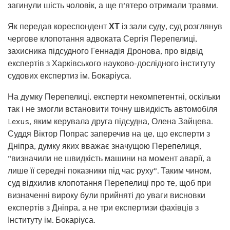
загинули шість чоловік, а ще п’ятеро отримали травми.
Як передав кореспондент
ХТ
із зали суду, суд розглянув
чергове клопотання адвоката Сергія Перепелиці,
захисника підсудного Геннадія Дронова, про відвід
експертів з Харківського науково-дослідного інституту
судових експертиз ім. Бокаріуса.
На думку Перепелиці, експерти некомпетентні, оскільки
так і не змогли встановити точну швидкість автомобіля
Lexus, яким керувала друга підсудна, Олена Зайцева.
Суддя Віктор Попрас заперечив на це, що експерти з
Дніпра, думку яких вважає значущою Перепелиця,
“визначили не швидкість машини на момент аварії, а
лише її середні показники під час руху”. Таким чином,
суд відхилив клопотання Перепелиці про те, щоб при
визначенні вироку були прийняті до уваги висновки
експертів з Дніпра, а не три експертизи фахівців з
Інституту ім. Бокаріуса.