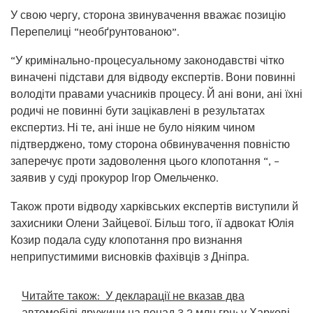
У свою чергу, сторона звинувачення вважає позицію
Перепелиці “необґрунтованою”.
“У кримінально-процесуальному законодавстві чітко
виначені підстави для відводу експертів. Вони повинні
володіти правами учасників процесу. Й ані вони, ані їхні
родичі не повинні бути зацікавлені в результатах
експертиз. Ні те, ані інше не було ніяким чином
підтверджено, тому сторона обвинувачення повністю
заперечує проти задоволення цього клопотання “, –
заявив у суді прокурор Ігор Омельченко.
Також проти відводу харківських експертів виступили й
захисники Олени Зайцевої. Більш того, її адвокат Юлія
Козир подала суду клопотання про визнання
неприпустимими висновків фахівців з Дніпра.
Читайте також:
У декларації не вказав два
автомобілі дружини на понад 3,2 млн грн: у Харкові