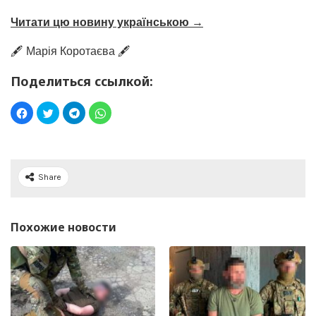
Читати цю новину українською →
🖋️ Марія Коротаєва 🖋️
Поделиться ссылкой:
Share
Похожие новости