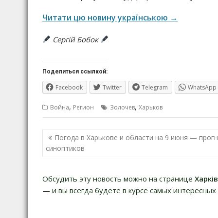
Читати цю новину українською →
Сергій Бобок
Поделиться ссылкой:
Facebook
Twitter
Telegram
WhatsApp
,
,
Война
Регион
Золочев
Харьков
Навигация
Погода в Харькове и области на 9 июня — прог
по
синоптиков
записям
Обсудить эту новость можно на странице
Харкі
— и вы всегда будете в курсе самых интересных 