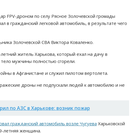
удар FPV-дроном по селу Рясное Золочевской громады
ал в гражданский легковой автомобиль, в результате чего
ьника Золочевской СВА Виктора Коваленко.
-летний житель Харькова, который ехал на дачу в
 тело мужчины полностью сгорели.
ойны в Афганистане и служил пилотом вертолета.
вражеские дроны не подпускали людей к автомобилю и не
рил по АЗС в Харькове: возник пожар
овал гражданский автомобиль возле Чугуева
Харьковской
49-летняя женщина.