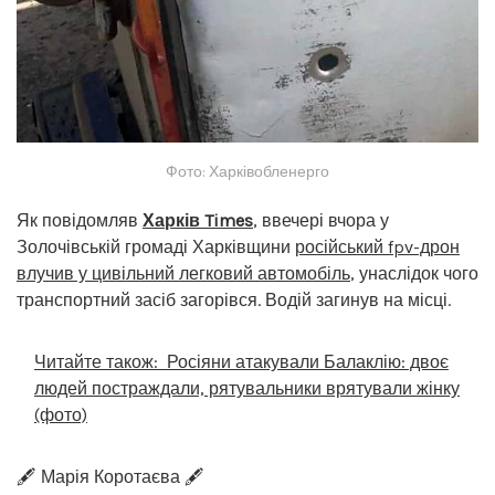
Фото: Харківобленерго
Як повідомляв
Харків Times
, ввечері вчора у
Золочівській громаді Харківщини
російський fpv-дрон
влучив у цивільний легковий автомобіль
, унаслідок чого
транспортний засіб загорівся. Водій загинув на місці.
Читайте також:
Росіяни атакували Балаклію: двоє
людей постраждали, рятувальники врятували жінку
(фото)
🖋️ Марія Коротаєва 🖋️