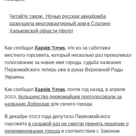
Читайте також:
Ночью русская авиабомба
разрушила многоквартирный дом в Слатино
Харьковской области (фото)
Как сообщал
Харків Times
, что из-за саботажа
местного горсовета, который несколько раз проваливал
голосование за новое имя города, судьба названия
Первомайского теперь уже в руках Верховной Рады
Украины.
Как сообщал
Харків Times
, почти год назад, в апреле
2023,
большинство первомайцев проголосовали за
название Добродар
для своего города.
В декабре 2023 года депутаты Первомайского
горсовета
в седьмой раз не смогли принять решение о
переименовании города
в соответствии с Законом