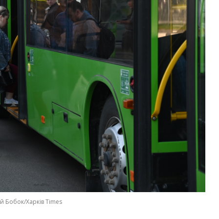
ій Бобок/Харків Times