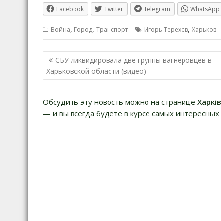
Facebook
Twitter
Telegram
WhatsApp
,
,
,
Война
Город
Транспорт
Игорь Терехов
Харьков
Навигация
СБУ ликвидировала две группы вагнеровцев в
по
Харьковской области (видео)
записям
Обсудить эту новость можно на странице
Харкі
— и вы всегда будете в курсе самых интересных 