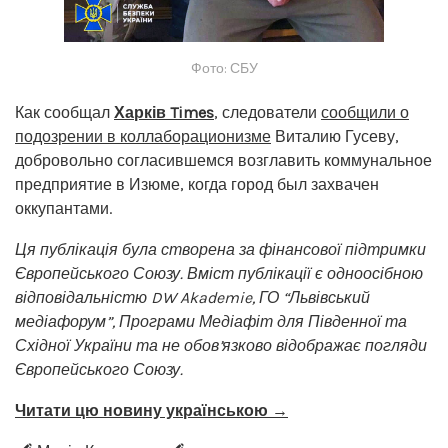
Фото: СБУ
Как сообщал
Харків Times
, следователи
сообщили о
подозрении в коллаборационизме
Виталию Гусеву,
добровольно согласившемся возглавить коммунальное
предприятие в Изюме, когда город был захвачен
оккупантами.
Ця публікація була створена за фінансової підтримки
Європейського Союзу. Вміст публікації є одноосібною
відповідальністю DW Akademie, ГО “Львівський
медіафорум”, Програми Медіафіт для Південної та
Східної України та не обов’язково відображає погляди
Європейського Союзу.
Читати цю новину українською →