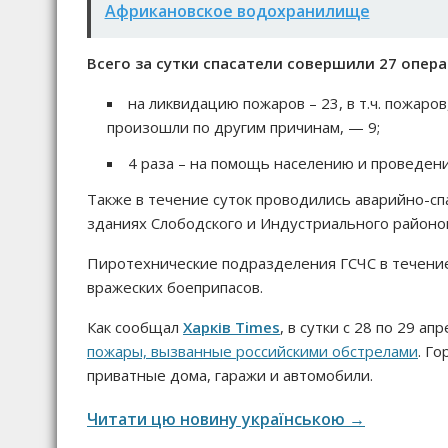
Африкановское водохранилище
Всего за сутки спасатели совершили 27 опер
на ликвидацию пожаров – 23, в т.ч. пожаро
произошли по другим причинам, — 9;
4 раза – на помощь населению и проведен
Также в течение суток проводились аварийно-с
зданиях Слободского и Индустриального районов
Пиротехнические подразделения ГСЧС в течение
вражеских боеприпасов.
Как сообщал
Харків Times
, в сутки с 28 по 29 а
пожары, вызванные российскими обстрелами
. Г
приватные дома, гаражи и автомобили.
Читати цю новину українською →