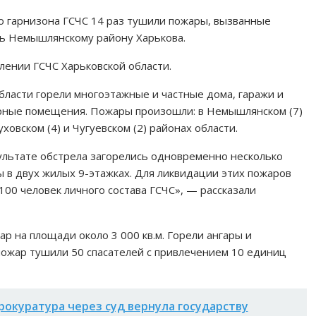
ого гарнизона ГСЧС 14 раз тушили пожары, вызванные
сь Немышлянскому району Харькова.
лении ГСЧС Харьковской области.
области горели многоэтажные и частные дома, гаражи и
гарные помещения. Пожары произошли: в Немышлянском (7)
ховском (4) и Чугуевском (2) районах области.
льтате обстрела загорелись одновременно несколько
ы в двух жилых 9-этажках. Для ликвидации этих пожаров
100 человек личного состава ГСЧС», — рассказали
ар на площади около 3 000 кв.м. Горели ангары и
 пожар тушили 50 спасателей с привлечением 10 единиц
рокуратура через суд вернула государству