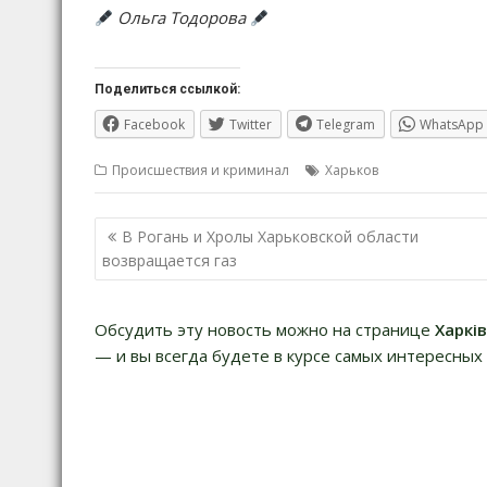
Ольга Тодорова
Поделиться ссылкой:
Facebook
Twitter
Telegram
WhatsApp
Происшествия и криминал
Харьков
Навигация
В Рогань и Хролы Харьковской области
по
возвращается газ
записям
Обсудить эту новость можно на странице
Харкі
— и вы всегда будете в курсе самых интересных 