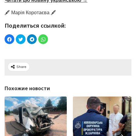
Читати цю новину українською →
🖋️ Марія Коротаєва 🖋️
Поделиться ссылкой:
Share
Похожие новости