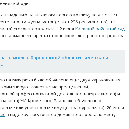
шения свободы.
к нападению на Макарюка Сергею Козлюку по ч.3 ст.171
тельности журналистов), ч.4 ст.296 (хулиганство), ч.1
листа) Уголовного кодекса. 12 июня
Киевский районный суд
ного домашнего ареста с ношением электронного средства
нать мне»: в Харьковской области задержали
яч
нию на Макарюка было объявлено еще двум харьковчанам
инкриминируют совершение преступлений,
аконной профессиональной деятельности журналистов) и
рналиста) УК. Кроме того, Радченко объявлено о
еждение или уничтожение имущества журналиста). 26 июня
ния
в виде круглосуточного домашнего ареста по месту