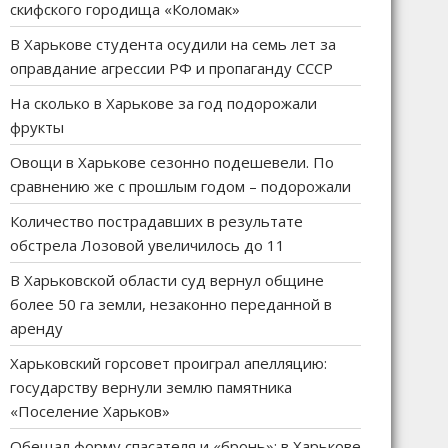
скифского городища «Коломак»
В Харькове студента осудили на семь лет за
оправдание агрессии РФ и пропаганду СССР
На сколько в Харькове за год подорожали
фрукты
Овощи в Харькове сезонно подешевели. По
сравнению же с прошлым годом – подорожали
Количество пострадавших в результате
обстрела Лозовой увеличилось до 11
В Харьковской области суд вернул общине
более 50 га земли, незаконно переданной в
аренду
Харьковский горсовет проиграл апелляцию:
государству вернули землю памятника
«Поселение Харьков»
Обещал форму спасателя и «бронь»: в Харькове