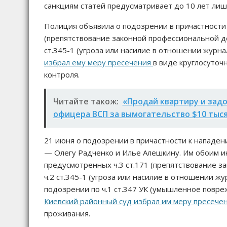
санкциям статей предусматривает до 10 лет ли
Полиция объявила о подозрении в причастности 
(препятствование законной профессиональной дея
ст.345-1 (угроза или насилие в отношении журна
избрал ему меру пресечения
в виде круглосуточ
контроля.
Читайте також:
«Продай квартиру и задо
офицера ВСП за вымогательство $10 тыс
21 июня о подозрении в причастности к нападе
— Олегу Радченко и Илье Алешкину. Им обоим 
предусмотренных ч.3 ст.171 (препятствование з
ч.2 ст.345-1 (угроза или насилие в отношении жу
подозрении по ч.1 ст.347 УК (умышленное повр
Киевский районный суд избрал им меру пресече
проживания.