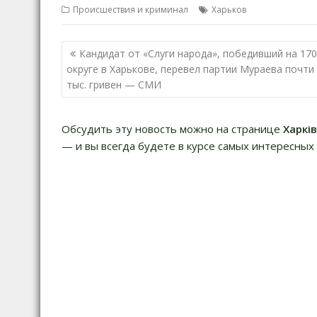
Происшествия и криминал
Харьков
Н
Кандидат от «Слуги народа», победивший на 17
а
округе в Харькове, перевел партии Мураева почти
тыс. гривен — СМИ
в
и
г
Обсудить эту новость можно на странице
Харкі
а
— и вы всегда будете в курсе самых интересных 
ц
и
я
п
о
з
а
п
и