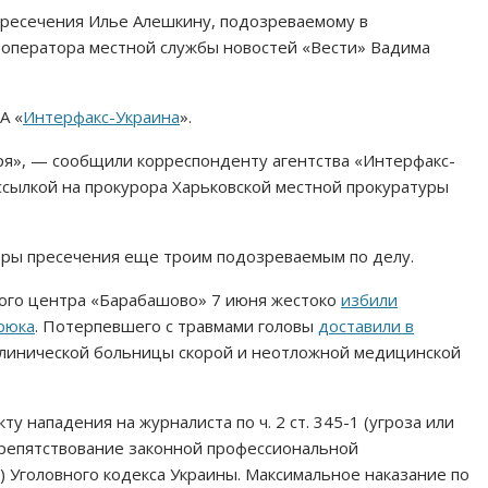
пресечения Илье Алешкину, подозреваемому в
 оператора местной службы новостей «Вести» Вадима
А «
Интерфакс-Украина
».
ря», — сообщили корреспонденту агентства «Интерфакс-
 ссылкой на прокурора Харьковской местной прокуратуры
меры пресечения еще троим подозреваемым по делу.
ого центра «Барабашово» 7 июня жестоко
избили
рюка
. Потерпевшего с травмами головы
доставили в
клинической больницы скорой и неотложной медицинской
ту нападения на журналиста по ч. 2 ст. 345-1 (угроза или
 (препятствование законной профессиональной
ой) Уголовного кодекса Украины. Максимальное наказание по