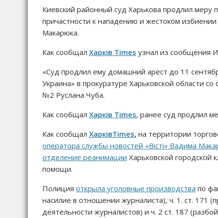
Киевский районный суд Харькова продлил меру 
причастности к нападению и жестоком избиении
Макарюка.
Как сообщал
Харків Times
узнал из сообщения И
«Суд продлил ему домашний арест до 11 сентяб
Украина» в прокуратуре Харьковской области со
№2 Руслана Чуба.
Как сообщал
Харків Times
, ранее суд продлил 
Как сообщал
ХарківTimes
,
на территории торгов
оператора службы новостей «Вісті» Вадима Мака
отделение реанимации
Харьковской городской 
помощи.
Полиция
открыла уголовные производства
по фак
насилие в отношении журналиста), ч. 1. ст. 171
деятельности журналистов) и ч. 2 ст. 187 (разб