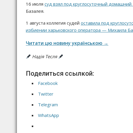
16 июля
суд взял под круглосуточный домашний 
Базалея.
1 августа коллегия судей
оставила под круглосу
избиении харьковского оператора — Михаила База
Читати цю новину українською →
Надія Тесля
Поделиться ссылкой:
Facebook
Twitter
Telegram
WhatsApp