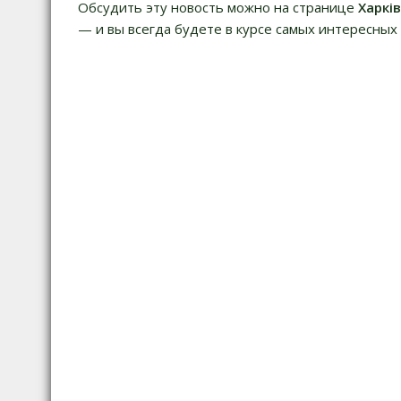
г
Обсудить эту новость можно на странице
Харкі
а
— и вы всегда будете в курсе самых интересных 
ц
и
я
п
о
з
а
п
и
с
я
м