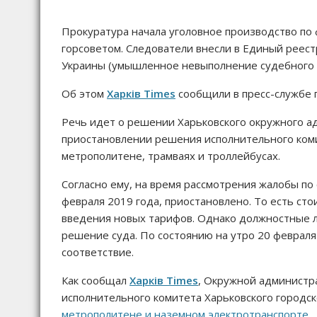
Прокуратура начала уголовное производство по
горсоветом. Следователи внесли в Единый реестр
Украины (умышленное невыполнение судебного
Об этом
Харків Times
сообщили в пресс-службе 
Речь идет о решении Харьковского окружного ад
приостановлении решения исполнительного коми
метрополитене, трамваях и троллейбусах.
Согласно ему, на время рассмотрения жалобы по
февраля 2019 года, приостановлено. То есть ст
введения новых тарифов. Однако должностные л
решение суда. По состоянию на утро 20 феврал
соответствие.
Как сообщал
Харків Times
, Окружной администр
исполнительного комитета Харьковского городск
метрополитене и наземном электротранспорте
.