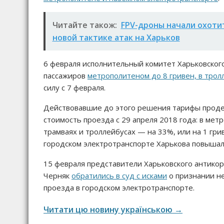
Читайте також:
FPV-дроны начали охотит
новой тактике атак на Харьков
6 февраля исполнительный комитет Харьковского
пассажиров
метрополитеном до 8 гривен, в трол
силу с 7 февраля.
Действовавшие до этого решения тарифы продер
стоимость проезда с 29 апреля 2018 года: в метр
трамваях и троллейбусах — на 33%, или на 1 гри
городском электротранспорте Харькова повышали
15 февраля представители Харьковского антико
Черняк
обратились в суд с исками
о признании н
проезда в городском электротранспорте.
Читати цю новину українською →