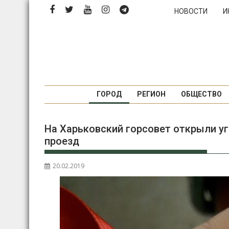
П
НОВОСТИ
И
е
р
е
й
т
и
к
ГОРОД
РЕГИОН
ОБЩЕСТВО
с
о
На Харьковский горсовет открыли уг
д
проезд
е
р
ж
20.02.2019
и
м
о
м
у