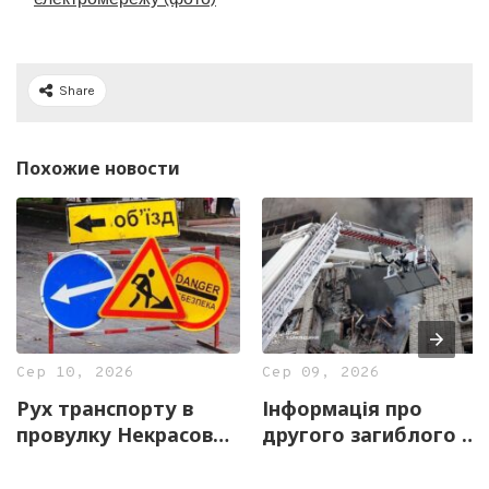
Share
Похожие новости
Сер 10, 2026
Сер 09, 2026
Рух транспорту в
Інформація про
провулку Некрасова
другого загиблого у
заборонили до 23
Харкові не
серпня
підтвердилася –