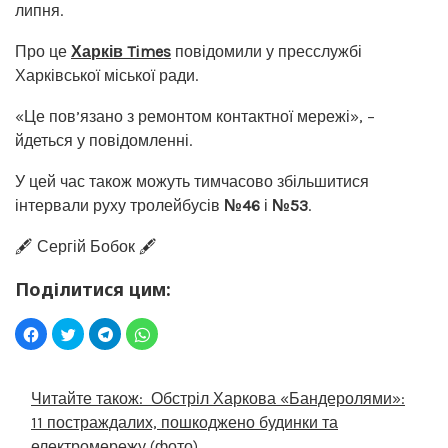
липня.
Про це
Харків Times
повідомили у пресслужбі
Харківської міської ради.
«Це пов’язано з ремонтом контактної мережі», –
йдеться у повідомленні.
У цей час також можуть тимчасово збільшитися
інтервали руху тролейбусів
№46
і
№53
.
🖋️ Сергій Бобок 🖋️
Поділитися цим:
Читайте також:
Обстріл Харкова «Бандеролями»:
11 постраждалих, пошкоджено будинки та
електромережу (фото)