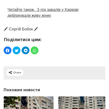
Читайте також:
З-під завалів у Харкові
деблокували живу жінку
🖋️ Сергій Бобок 🖋️
Поділитися цим:
Share
Похожие новости