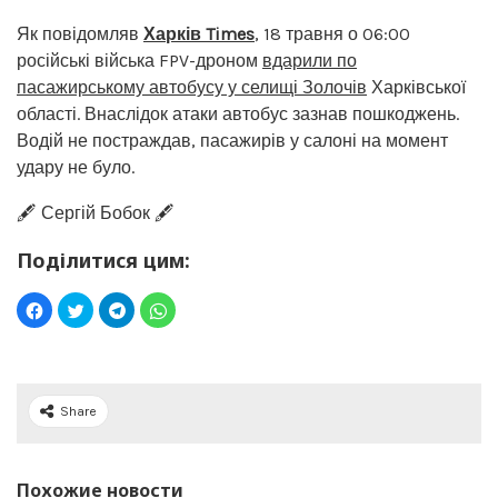
Як повідомляв
Харків Times
, 18 травня о 06:00
російські війська FPV-дроном
вдарили по
пасажирському автобусу у селищі Золочів
Харківської
області. Внаслідок атаки автобус зазнав пошкоджень.
Водій не постраждав, пасажирів у салоні на момент
удару не було.
🖋️ Сергій Бобок 🖋️
Поділитися цим:
Share
Похожие новости