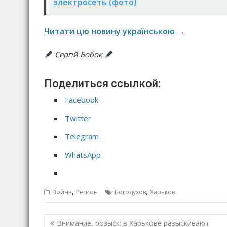
электросеть (фото)
Читати цю новину українською →
Сергій Бобок
Поделиться ссылкой:
Facebook
Twitter
Telegram
WhatsApp
,
,
Война
Регион
Богодухов
Харьков
Н
Внимание, розыск: в Харькове разыскивают