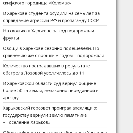
скифского городища «Коломак»
В Харькове студента осудили на семь лет за
оправдание агрессии РФ и пропаганду СССР
На сколько в Харькове за год подорожали
фрукты
Овощи в Харькове сезонно подешевели. По
сравнению же с прошлым годом – подорожали
Количество пострадавших в результате
обстрела Лозовой увеличилось до 11
В Харьковской области суд вернул общине
более 50 га земли, незаконно переданной в
аренду
Харьковский горсовет проиграл апелляцию:
государству вернули землю памятника
«Поселение Харьков»
Обещал форму спасателя и «бронь»: в Харькове