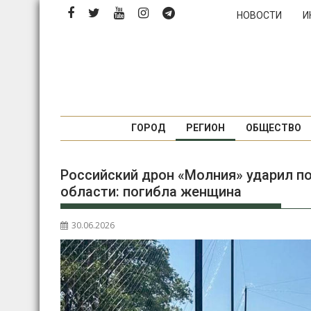
П
НОВОСТИ
И
е
р
е
й
т
и
к
ГОРОД
РЕГИОН
ОБЩЕСТВО
с
о
Российский дрон «Молния» ударил по
д
области: погибла женщина
е
р
ж
30.06.2026
и
м
о
м
у