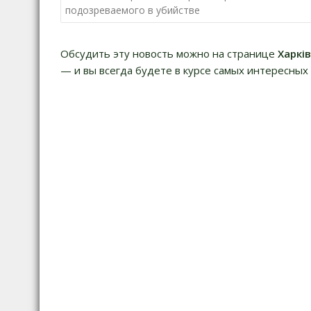
а
подозреваемого в убийстве
в
и
Обсудить эту новость можно на странице
Харкі
г
— и вы всегда будете в курсе самых интересных 
а
ц
и
я
п
о
з
а
п
и
с
я
м