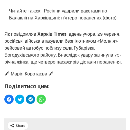
Читайте також:
Росіяни ударили ракетами по
Балаклії на Харківщині: п'ятеро поранених (фото)
Як повідомляв
Харків Times
, вдень учора, 29 червня,
російські війська атакували безпілотником «Молнія»
рейсовий автобус
поблизу села Губарівка
Богодухівського району. Внаслідок удару загинула 75-
річна жінка, ще четверо пасажирів дістали поранення.
🖋️ Марія Коротаєва 🖋️
Поділитися цим:
Share