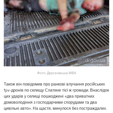
Фото: Дергачівська МВА
Також він повідомив про ранкові влучання російських
fpv-дронів по селищу Слатине тієї ж громади. Внаслідок
цих ударів у селищі пошкоджені «два приватних
домоволодіння з господарчими спорудами та два
цивільні авто». На щастя, минулося без постраждалих.