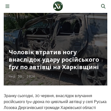
Чоловік втратив ногу
внаслідок удару російського
fpv по автівці на Харківщині
Чер 30, 2026
Зранку сьогодні, 30 червня, внаслідок влучання
російського fpv-дрона по цивільній автівці у селі Руська
Лозова Дергачівської громади Харківської області