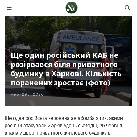
Ще один російський КАБ не
розірвався біля приватного
будинку в Харкові. Кількість
поранених зростає (фото)
Чер 29, 2026
Ще одна російська керована авіабомба з тих, якими
росіяни атакували Харків удень сьогодні, 29 червня,
впала у дворі приватного житлового будинку в