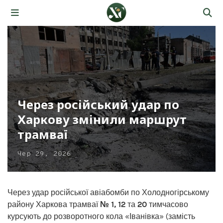
Через російський удар по
Харкову змінили маршрут
трамваї
Чер 29, 2026
Через удар російської авіабомби по Холодногірському
району Харкова трамваї
№ 1, 12
та
20
тимчасово
курсують до розворотного кола «Іванівка» (замість