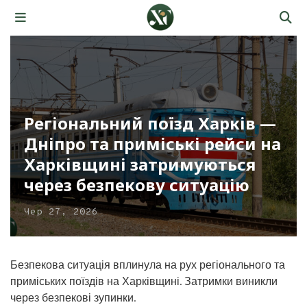
Регіональний поїзд Харків —
Дніпро та приміські рейси на
Харківщині затримуються
через безпекову ситуацію
Чер 27, 2026
Безпекова ситуація вплинула на рух регіонального та
приміських поїздів на Харківщині. Затримки виникли
через безпекові зупинки.