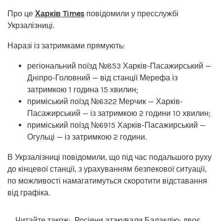
Про це
Харків Times
повідомили у пресслужбі
Укрзалізниці.
Наразі із затримками прямують:
регіональний поїзд №853 Харків-Пасажирський —
Дніпро-Головний — від станції Мерефа із
затримкою 1 година 15 хвилин;
приміський поїзд №6322 Мерчик — Харків-
Пасажирський — із затримкою 2 години 10 хвилин;
приміський поїзд №6915 Харків-Пасажирський —
Огульці — із затримкою 2 години.
В Укрзалізниці повідомили, що під час подальшого руху
до кінцевої станції, з урахуванням безпекової ситуації,
по можливості намагатимуться скоротити відставання
від графіка.
Читайте також:
Росіяни атакували Балаклію: двоє