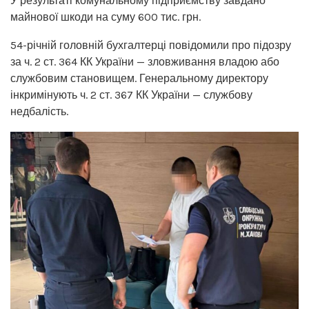
У результаті комунальному підприємству завдано
майнової шкоди на суму 600 тис. грн.
54-річній головній бухгалтерці повідомили про підозру
за ч. 2 ст. 364 КК України — зловживання владою або
службовим становищем. Генеральному директору
інкримінують ч. 2 ст. 367 КК України — службову
недбалість.