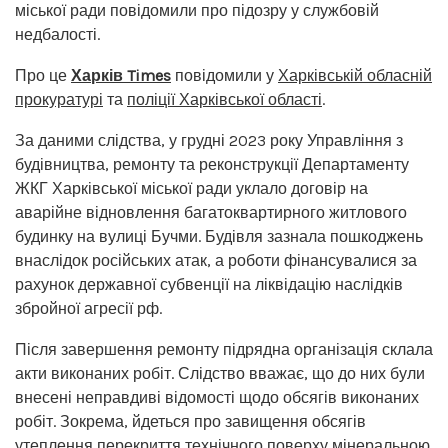
міської ради повідомили про підозру у службовій
недбалості.
Про це
Харків Times
повідомили у
Харківській обласній
прокуратурі
та
поліції Харківської області
.
За даними слідства, у грудні 2023 року Управління з
будівництва, ремонту та реконструкції Департаменту
ЖКГ Харківської міської ради уклало договір на
аварійне відновлення багатоквартирного житлового
будинку на вулиці Бучми. Будівля зазнала пошкоджень
внаслідок російських атак, а роботи фінансувалися за
рахунок державної субвенції на ліквідацію наслідків
збройної агресії рф.
Після завершення ремонту підрядна організація склала
акти виконаних робіт. Слідство вважає, що до них були
внесені неправдиві відомості щодо обсягів виконаних
робіт. Зокрема, йдеться про завищення обсягів
утеплення перекриття технічного поверху мінеральною