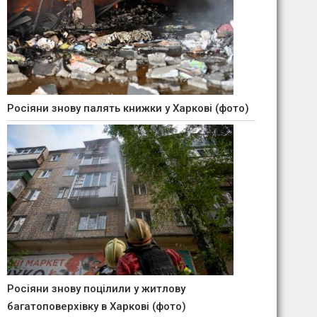
Росіяни знову палять книжки у Харкові (фото)
Росіяни знову поцілили у житлову
багатоповерхівку в Харкові (фото)