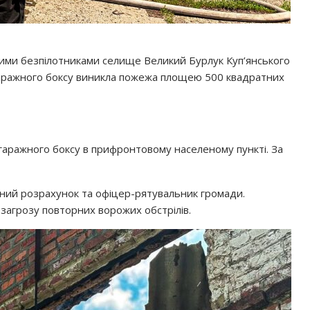
рними безпілотниками селище Великий Бурлук Куп’янського
 гаражного боксу виникла пожежа площею 500 квадратних
гаражного боксу в прифронтовому населеному пункті. За
чний розрахунок та офіцер-рятувальник громади.
 загрозу повторних ворожих обстрілів.