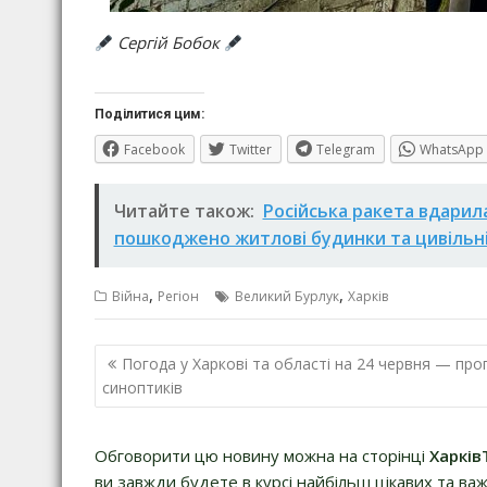
Сергій Бобок
Поділитися цим:
Facebook
Twitter
Telegram
WhatsApp
Читайте також:
Російська ракета вдарила 
пошкоджено житлові будинки та цивільні
,
,
Війна
Регіон
Великий Бурлук
Харків
Навігація
Погода у Харкові та області на 24 червня — про
записів
синоптиків
Обговорити цю новину можна на сторінці
Харків
ви завжди будете в курсі найбільш цікавих та важ