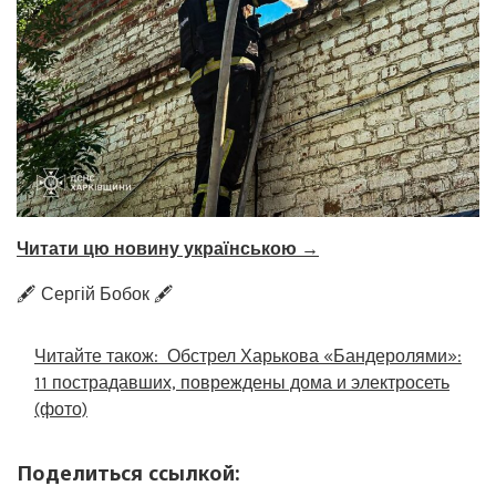
Читати цю новину українською →
🖋️ Сергій Бобок 🖋️
Читайте також:
Обстрел Харькова «Бандеролями»:
11 пострадавших, повреждены дома и электросеть
(фото)
Поделиться ссылкой: