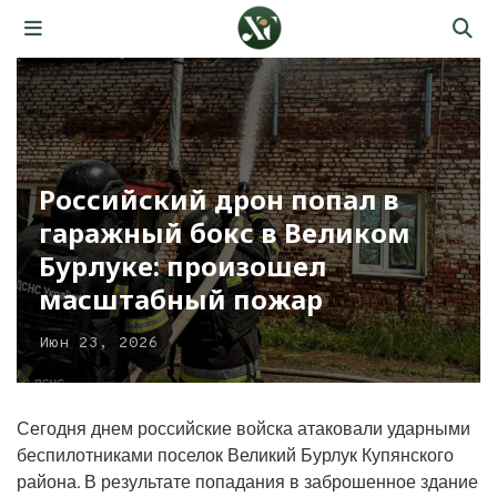
Российский дрон попал в
гаражный бокс в Великом
Бурлуке: произошел
масштабный пожар
Июн 23, 2026
Сегодня днем российские войска атаковали ударными
беспилотниками поселок Великий Бурлук Купянского
района. В результате попадания в заброшенное здание