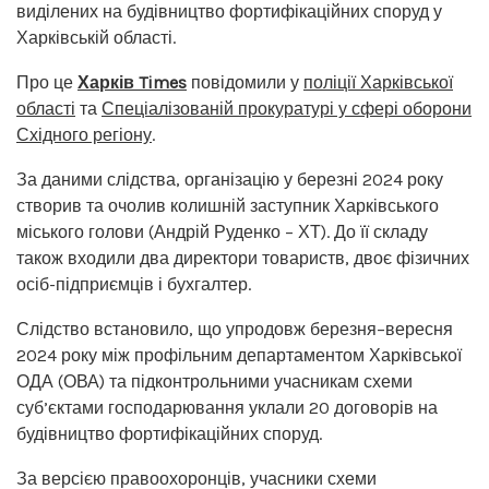
виділених на будівництво фортифікаційних споруд у
Харківській області.
Про це
Харків Times
повідомили у
поліції Харківської
області
та
Спеціалізованій прокуратурі у сфері оборони
Східного регіону
.
За даними слідства, організацію у березні 2024 року
створив та очолив колишній заступник Харківського
міського голови (Андрій Руденко – ХТ). До її складу
також входили два директори товариств, двоє фізичних
осіб-підприємців і бухгалтер.
Слідство встановило, що упродовж березня–вересня
2024 року між профільним департаментом Харківської
ОДА (ОВА) та підконтрольними учасникам схеми
суб’єктами господарювання уклали 20 договорів на
будівництво фортифікаційних споруд.
За версією правоохоронців, учасники схеми