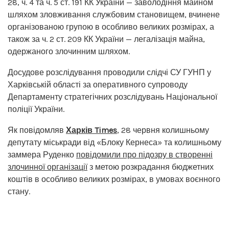
28, ч. 4 та ч. 5 ст. 191 КК України — заволодіння майном
шляхом зловживання службовим становищем, вчинене
організованою групою в особливо великих розмірах, а
також за ч. 2 ст. 209 КК України — легалізація майна,
одержаного злочинним шляхом.
Досудове розслідування проводили слідчі СУ ГУНП у
Харківській області за оперативного супроводу
Департаменту стратегічних розслідувань Національної
поліції України.
Як повідомляв
Харків Times
, 28 червня колишньому
депутату міськради від «Блоку Кернеса» та колишньому
заммера Руденко
повідомили про підозру в створенні
злочинної організації
з метою розкрадання бюджетних
коштів в особливо великих розмірах, в умовах воєнного
стану.