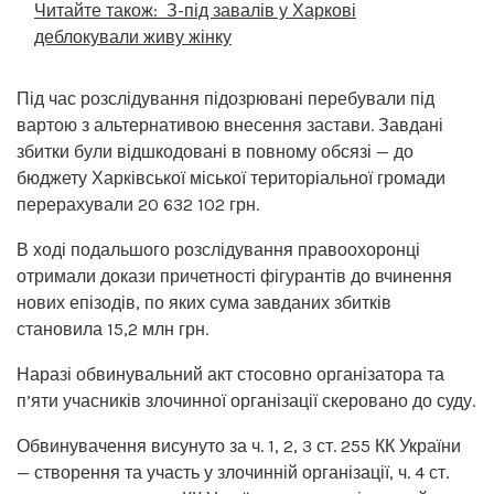
Читайте також:
З-під завалів у Харкові
деблокували живу жінку
Під час розслідування підозрювані перебували під
вартою з альтернативою внесення застави. Завдані
збитки були відшкодовані в повному обсязі — до
бюджету Харківської міської територіальної громади
перерахували 20 632 102 грн.
В ході подальшого розслідування правоохоронці
отримали докази причетності фігурантів до вчинення
нових епізодів, по яких сума завданих збитків
становила 15,2 млн грн.
Наразі обвинувальний акт стосовно організатора та
п’яти учасників злочинної організації скеровано до суду.
Обвинувачення висунуто за ч. 1, 2, 3 ст. 255 КК України
— створення та участь у злочинній організації, ч. 4 ст.