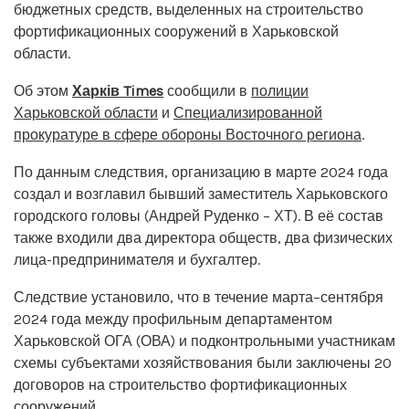
бюджетных средств, выделенных на строительство
фортификационных сооружений в Харьковской
области.
Об этом
Харків Times
сообщили в
полиции
Харьковской области
и
Специализированной
прокуратуре в сфере обороны Восточного региона
.
По данным следствия, организацию в марте 2024 года
создал и возглавил бывший заместитель Харьковского
городского головы (Андрей Руденко – ХТ). В её состав
также входили два директора обществ, два физических
лица-предпринимателя и бухгалтер.
Следствие установило, что в течение марта–сентября
2024 года между профильным департаментом
Харьковской ОГА (ОВА) и подконтрольными участникам
схемы субъектами хозяйствования были заключены 20
договоров на строительство фортификационных
сооружений.