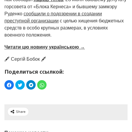
горсовета от «Блока Кернеса» и бывшему заммэру
Руденко
сообщили о подозрении в создании
преступной организации
с целью хищения бюджетных
средств в особо крупных размерах, в условиях
военного положения.
Читати цю новину українською →
🖋️ Сергій Бобок 🖋️
Поделиться ссылкой:
Share