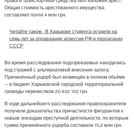
права и транспортные средства был наложен арест.
Общая стоимость арестованного имущества
составляет почти 4 млн грн.
Читайте також:
В Харькове студента осудили на
семь лет за оправдание агрессии РФ и пропаганду
СССР
Во время расследования подозреваемые находились
под стражей с альтернативой внесения залога.
Причинённый ущерб был возмещён в полном объёме
— в бюджет Харьковской городской территориальной
громады перечислили 20 632 102 грн.
В ходе дальнейшего расследования правоохранители
получили доказательства причастности фигурантов к
новым эпизодам преступной деятельности, по которым
сумма причинённого ущерба составила 15,2 млн грн.