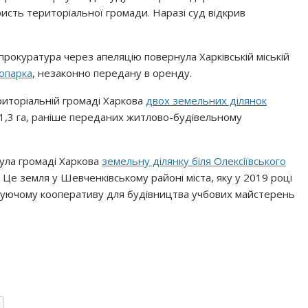
исть територіальної громади. Наразі суд відкрив
прокуратура через апеляцію повернула Харківській міській
гопарка
, незаконно передану в оренду.
риторіальній громаді Харкова
двох земельних ділянок
,3 га, раніше переданих житлово-будівельному
ула громаді Харкова
земельну ділянку біля Олексіївського
 Це земля у Шевченківському районі міста, яку у 2019 році
овуючому кооперативу для будівництва учбових майстерень