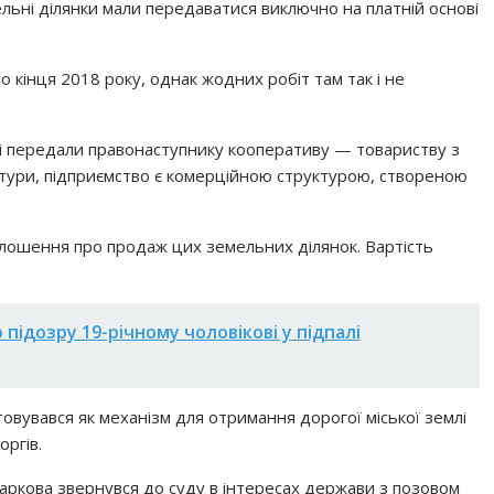
льні ділянки мали передаватися виключно на платній основі
 кінця 2018 року, однак жодних робіт там так і не
 і передали правонаступнику кооперативу — товариству з
тури, підприємство є комерційною структурою, створеною
олошення про продаж цих земельних ділянок. Вартість
 підозру 19-річному чоловікові у підпалі
овувався як механізм для отримання дорогої міської землі
ргів.
аркова звернувся до суду в інтересах держави з позовом