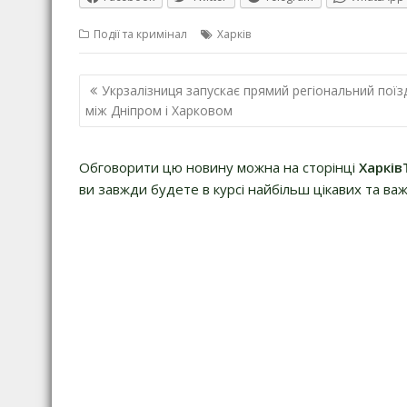
Події та кримінал
Харків
Навігація
Укрзалізниця запускає прямий регіональний поїз
записів
між Дніпром і Харковом
Обговорити цю новину можна на сторінці
Харків
ви завжди будете в курсі найбільш цікавих та важ