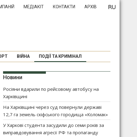
МПАНІЙ
МЕДІАКІТ
КОНТАКТИ
АРХІВ
ОРТ
ВІЙНА
ПОДІЇ ТА КРИМІНАЛ
Новини
Росіяни вдарили по рейсовому автобусу на
Харківщині
На Харківщині через суд повернули державі
12,7 га земель скіфського городища «Коломак»
У Харкові студента засудили до семи років за
виправдовування агресії РФ та пропаганду