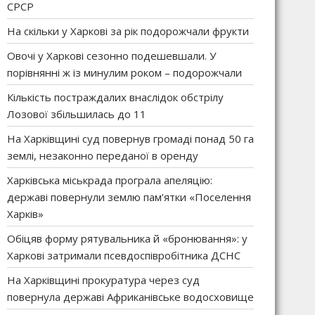
СРСР
На скільки у Харкові за рік подорожчали фрукти
Овочі у Харкові сезонно подешевшали. У
порівнянні ж із минулим роком – подорожчали
Кількість постраждалих внаслідок обстрілу
Лозової збільшилась до 11
На Харківщині суд повернув громаді понад 50 га
землі, незаконно переданої в оренду
Харківська міськрада програла апеляцію:
державі повернули землю пам’ятки «Поселення
Харків»
Обіцяв форму рятувальника й «бронювання»: у
Харкові затримали псевдоспівробітника ДСНС
На Харківщині прокуратура через суд
повернула державі Африканівське водосховище