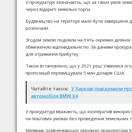
У прокуратурі зазначають, що за таких умов земе
через відкриті земельні торги.
Будівництво на території мало бути завершене до
розпочали.
Згодом землю поділили на п’ять окремих ділянок
обмеженою відповідальністю. За даними прокура
для отримання прибутку.
Також встановлено, що у 2021 році з’явилися ог
пропозицій перевищувала 5 млн доларів США.
Читайте також:
У Харкові повідомили про
автомобіля BMW X4
У прокуратурі вважають, що кооператив використ
на пільгових умовах без проведення земельних то
Керівник Шевченківської окружної прокуратури Х