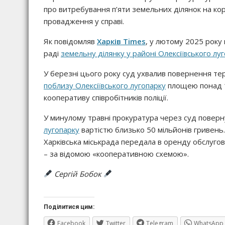
про витребування п’яти земельних ділянок на кор
провадження у справі.
Як повідомляв
Харків Times
, у лютому 2025 року 
раді
земельну ділянку у районі Олексіївського лу
У березні цього року суд ухвалив повернення те
поблизу Олексіївського лугопарку
площею понад 1
кооперативу співробітників поліції.
У минулому травні прокуратура через суд поверн
лугопарку
вартістю близько 50 мільйонів гривень.
Харківська міськрада передала в оренду обслуг
– за відомою «кооперативною схемою».
Сергій Бобок
Поділитися цим:
Facebook
Twitter
Telegram
WhatsApp