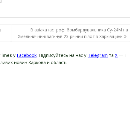
д
В авіакатастрофі бомбардувальника Су-24М на
Хмельниччині загинув 23-річний пілот з Харківщини
Times
у
Facebook
. Підписуйтесь на нас у
Telegram
та
Х
— і
ливих новин Харкова й області.