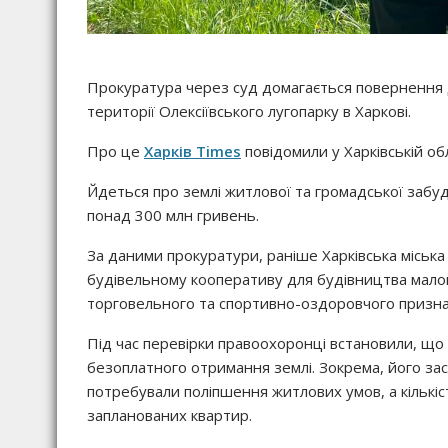
Прокуратура через суд домагається повернення д
території Олексіївського лугопарку в Харкові.
Про це
Харків Times
повідомили у Харківській об
Йдеться про землі житлової та громадської забу
понад 300 млн гривень.
За даними прокуратури, раніше Харківська міська
будівельному кооперативу для будівництва малоп
торговельного та спортивно-оздоровчого призна
Під час перевірки правоохоронці встановили, що
безоплатного отримання землі. Зокрема, його за
потребували поліпшення житлових умов, а кількіст
запланованих квартир.