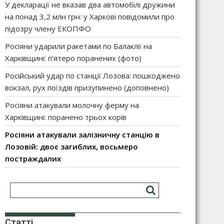
У декларації не вказав два автомобілі дружини
на понад 3,2 млн грн: у Харкові повідомили про
підозру члену ЕКОПФО
Росіяни ударили ракетами по Балаклії на
Харківщині: п’ятеро поранених (фото)
Російський удар по станції Лозова: пошкоджено
вокзал, рух поїздів призупинено (доповнено)
Росіяни атакували молочну ферму на
Харківщині: поранено трьох корів
Росіяни атакували залізничну станцію в
Лозовій: двоє загиблих, восьмеро
постраждалих
Статті