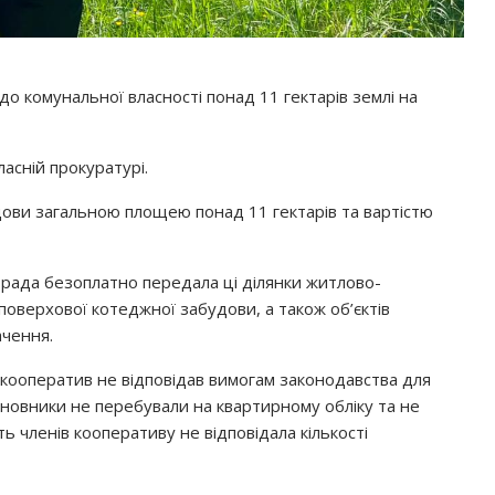
о комунальної власності понад 11 гектарів землі на
ласній прокуратурі.
дови загальною площею понад 11 гектарів та вартістю
 рада безоплатно передала ці ділянки житлово-
оверхової котеджної забудови, а також об’єктів
чення.
 кооператив не відповідав вимогам законодавства для
сновники не перебували на квартирному обліку та не
ь членів кооперативу не відповідала кількості