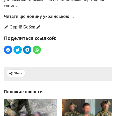
схеме».
Читати цю новину українською →
🖋️ Сергій Бобок 🖋️
Поделиться ссылкой:
Share
Похожие новости