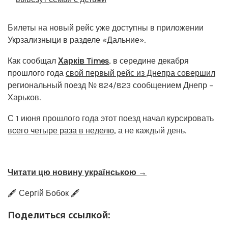
Билеты на новый рейс уже доступны в приложении
Укрзализныци в разделе «Дальние».
Как сообщал
Харків Times
, в середине декабря
прошлого года
свой первый рейс из Днепра совершил
региональный поезд № 824/823 сообщением Днепр –
Харьков.
С 1 июня прошлого года этот поезд начал курсировать
всего четыре раза в неделю
, а не каждый день.
Читати цю новину українською →
🖋️ Сергій Бобок 🖋️
Поделиться ссылкой: