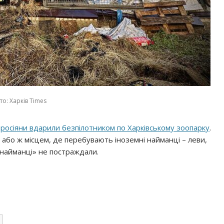
о: Харків Times
,
росіяни вдарили безпілотником по Харківському зоопарку
.
або ж місцем, де перебувають іноземні найманці – леви,
 «найманці» не постраждали.