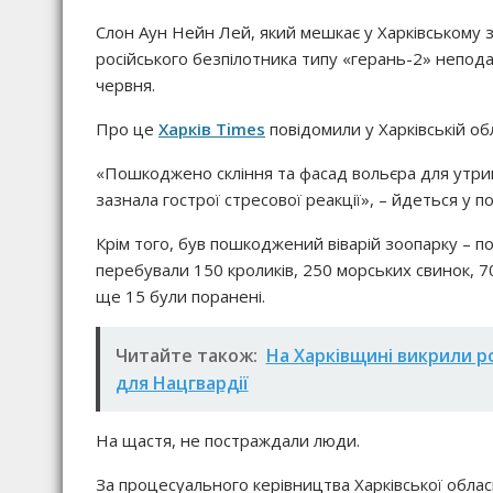
Слон Аун Нейн Лей, який мешкає у Харківському зо
російського безпілотника типу «герань-2» непода
червня.
Про це
Харків Times
повідомили у Харківській об
«Пошкоджено скління та фасад вольєра для утри
зазнала гострої стресової реакції», – йдеться у п
Крім того, був пошкоджений віварій зоопарку – п
перебували 150 кроликів, 250 морських свинок, 7
ще 15 були поранені.
Читайте також:
На Харківщині викрили р
для Нацгвардії
На щастя, не постраждали люди.
За процесуального керівництва Харківської обла