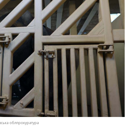
вська облпрокуратура