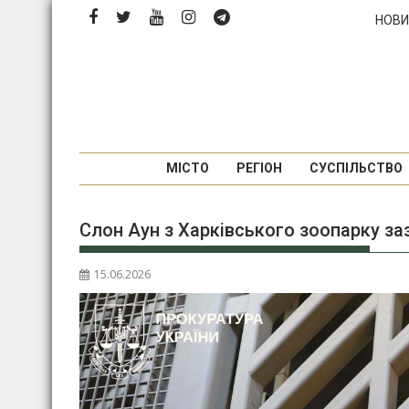
Перейти
НОВИ
до
вмісту
МІСТО
РЕГІОН
СУСПІЛЬСТВО
Слон Аун з Харківського зоопарку заз
15.06.2026