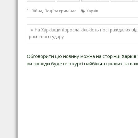
,
Війна
Події та кримінал
Харків
Навігація
На Харківщині зросла кількість постраждалих від
записів
ракетного удару
Обговорити цю новину можна на сторінці
Харків
ви завжди будете в курсі найбільш цікавих та важ