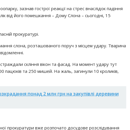
опарку, зазнав гострої реакції на стрес внаслідок падіння
лік від його помешкання – Дому Слона – сьогодні, 15
ласній прокуратурі.
мання слона, розташованого поруч з місцем удару. Тварина
овідомленні.
остраждали скління вікон та фасад. На момент удару тут
00 пацюків та 250 мишей. На жаль, загинули 10 кроликів,
озкрадання понад 2 млн грн на закупівлі деревини
сної прокуратури вже розпочато досудове розслідування