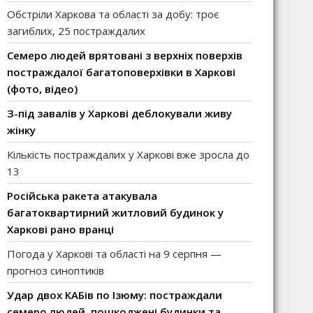
Обстріли Харкова та області за добу: троє
загиблих, 25 постраждалих
Семеро людей врятовані з верхніх поверхів
постраждалої багатоповерхівки в Харкові
(фото, відео)
З-під завалів у Харкові деблокували живу
жінку
Кількість постраждалих у Харкові вже зросла до
13
Російська ракета атакувала
багатоквартирний житловий будинок у
Харкові рано вранці
Погода у Харкові та області на 9 серпня —
прогноз синоптиків
Удар двох КАБів по Ізюму: постраждали
семеро людей, пошкоджені будинки та