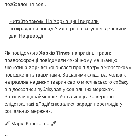
позбавлення волі.
Читайте також:
На Харківщині викрили
розкрадання понад 2 млн грн на закупівлі деревини
для Нацгвардії
Як повідомляв
Харків Times
, наприкінці травня
правоохоронці повідомили 42-річному мещканцю
Люботина Харківської області
про підрзру в жорстокому
поводженні з тваринами
. За даними слідства, чоловік
натравляв на диких тварин свого мисливського собаку,
а відеозаписи публікував у соціальних мережах.
Загинули щонайменше п’ять лисиць. За версією
слідства, такі дії здійснювалися заради переглядів у
соціальних мережах.
🖋️ Марія Коротаєва 🖋️