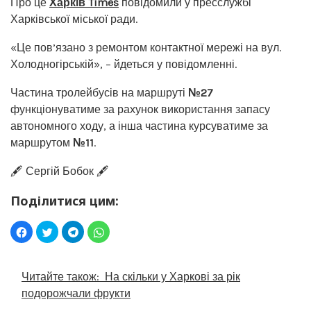
Про це
Харків Times
повідомили у пресслужбі
Харківської міської ради.
«Це пов’язано з ремонтом контактної мережі на вул.
Холодногірській», – йдеться у повідомленні.
Частина тролейбусів на маршруті
№27
функціонуватиме за рахунок використання запасу
автономного ходу, а інша частина курсуватиме за
маршрутом
№11
.
🖋️ Сергій Бобок 🖋️
Поділитися цим:
Читайте також:
На скільки у Харкові за рік
подорожчали фрукти