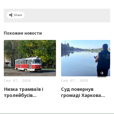
Share
Похожие новости
Сер 07, 2026
Сер 07, 2026
Низка трамваїв і
Суд повернув
тролейбусів
громаді Харкова
тимчасово змінять
майже 13 гектарів
маршрути 8 серпня
землі з частиною
озера «Очерет»