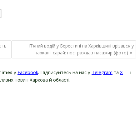
ать
П’яний водій у Берестині на Харківщині врізався у
паркан і сарай: постраждав пасажир (фото)
Times
у
Facebook
. Підписуйтесь на нас у
Telegram
та
Х
— і
ливих новин Харкова й області.