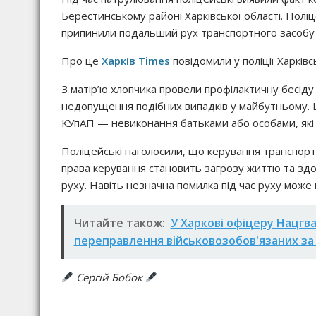
Берестинському районі Харківської області. Поліц
припинили подальший рух транспортного засобу 
Про це
Харків Times
повідомили у поліції Харківсь
З матір’ю хлопчика провели профілактичну бесід
недопущення подібних випадків у майбутньому. Що
КУпАП — невиконання батьками або особами, які 
Поліцейські наголосили, що керування транспорт
права керування становить загрозу життю та здо
руху. Навіть незначна помилка під час руху може 
Читайте також:
У Харкові офіцеру Нацгва
переправлення військовозобов'язаних за
Сергій Бобок