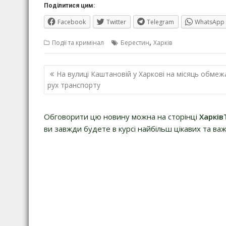
Поділитися цим:
Facebook
Twitter
Telegram
WhatsApp
,
Події та кримінал
Берестин
Харків
Навігація
На вулиці Каштановій у Харкові на місяць обмеж
записів
рух транспорту
Обговорити цю новину можна на сторінці
Харків
ви завжди будете в курсі найбільш цікавих та важ