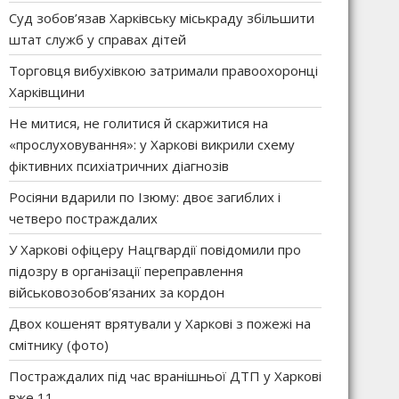
Суд зобов’язав Харківську міськраду збільшити
штат служб у справах дітей
Торговця вибухівкою затримали правоохоронці
Харківщини
Не митися, не голитися й скаржитися на
«прослуховування»: у Харкові викрили схему
фіктивних психіатричних діагнозів
Росіяни вдарили по Ізюму: двоє загиблих і
четверо постраждалих
У Харкові офіцеру Нацгвардії повідомили про
підозру в організації переправлення
військовозобов’язаних за кордон
Двох кошенят врятували у Харкові з пожежі на
смітнику (фото)
Постраждалих під час вранішньої ДТП у Харкові
вже 11