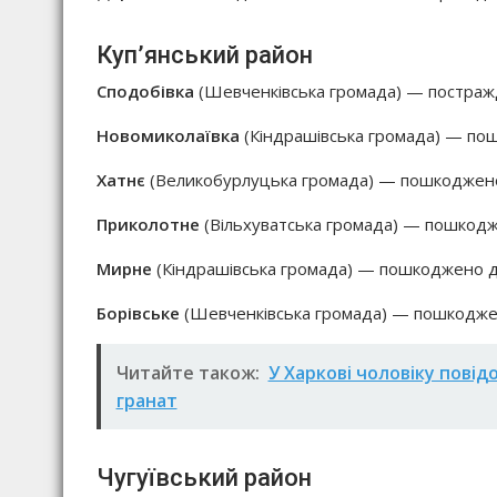
Куп’янський район
Сподобівка
(Шевченківська громада) — постражд
Новомиколаївка
(Кіндрашівська громада) — по
Хатнє
(Великобурлуцька громада) — пошкоджено
Приколотне
(Вільхуватська громада) — пошкодж
Мирне
(Кіндрашівська громада) — пошкоджено д
Борівське
(Шевченківська громада) — пошкоджен
Читайте також:
У Харкові чоловіку повід
гранат
Чугуївський район