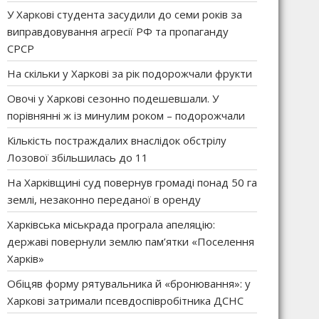
У Харкові студента засудили до семи років за
виправдовування агресії РФ та пропаганду
СРСР
На скільки у Харкові за рік подорожчали фрукти
Овочі у Харкові сезонно подешевшали. У
порівнянні ж із минулим роком – подорожчали
Кількість постраждалих внаслідок обстрілу
Лозової збільшилась до 11
На Харківщині суд повернув громаді понад 50 га
землі, незаконно переданої в оренду
Харківська міськрада програла апеляцію:
державі повернули землю пам’ятки «Поселення
Харків»
Обіцяв форму рятувальника й «бронювання»: у
Харкові затримали псевдоспівробітника ДСНС