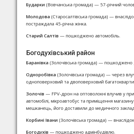
Бударки
(Вовчанська громада) — 57-річний чолові
Молодова
(Старосалтівська громада) — внаслідок
постраждала 45-річна жінка.
Старий Салтів
— пошкоджено автомобіль.
Богодухівський район
Баранівка
(Золочівська громада) — пошкоджено 
Одноробівка
(Золочівська громада) — через влу
одноповерховий та двоповерховий багатокварти
Золочів
— FPV-дрон на оптоволокні влучив у при
автомобілі, мікроавтобус та приміщення магазин
мешканець, його доставили до медичного заклад
Корбині Івани
(Золочівська громада) — внаслід
Богодухів
— пошкоджено адмінбудівлю.