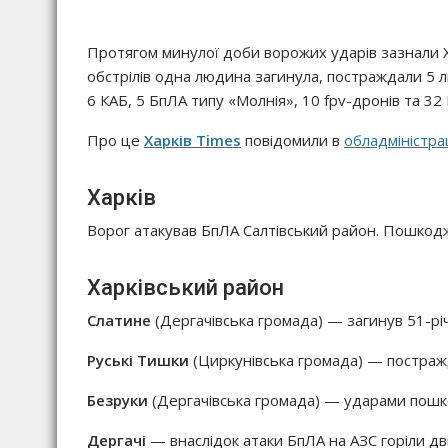
Протягом минулої доби ворожих ударів зазнали Хар
обстрілів одна людина загинула, постраждали 5 л
6 КАБ, 5 БпЛА типу «Молнія», 10 fpv-дронів та 32
Про це
Харків Times
повідомили в
обладміністрац
Харків
Ворог атакував БпЛА Салтівський район. Пошкодж
Харківський район
Слатине
(Дергачівська громада) — загинув 51-рі
Руські Тишки
(Циркунівська громада) — постражда
Безруки
(Дергачівська громада) — ударами пошк
Дергачі
— внаслідок атаки БпЛА на АЗС горіли дві