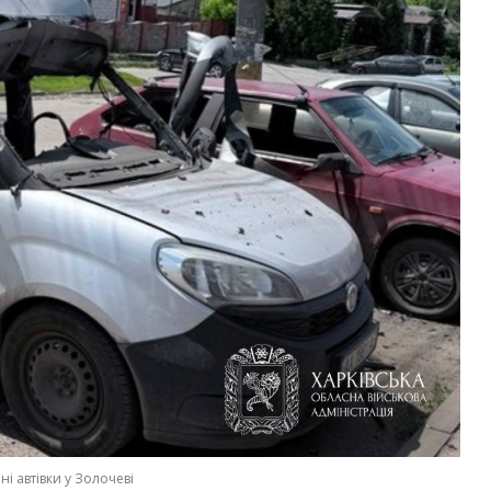
і автівки у Золочеві