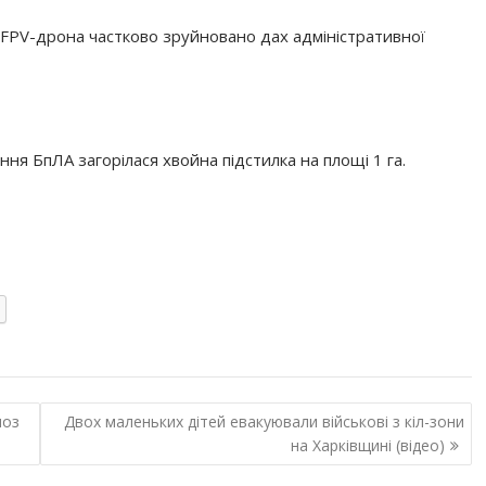
 FPV-дрона частково зруйновано дах адміністративної
ння БпЛА загорілася хвойна підстилка на площі 1 га.
ноз
Двох маленьких дітей евакуювали військові з кіл-зони
на Харківщині (відео)