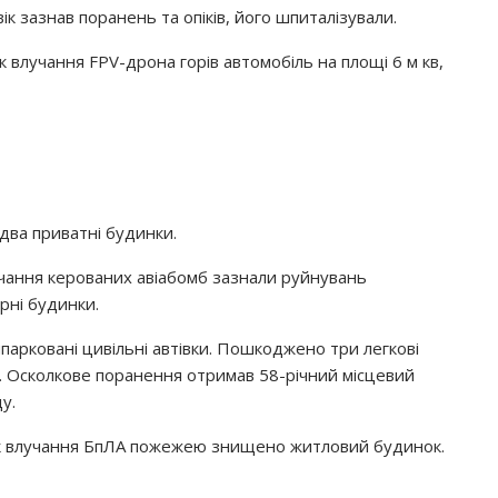
к зазнав поранень та опіків, його шпиталізували.
 влучання FPV-дрона горів автомобіль на площі 6 м кв,
два приватні будинки.
чання керованих авіабомб зазнали руйнувань
рні будинки.
парковані цивільні автівки. Пошкоджено три легкові
у. Осколкове поранення отримав 58-річний місцевий
у.
ок влучання БпЛА пожежею знищено житловий будинок.