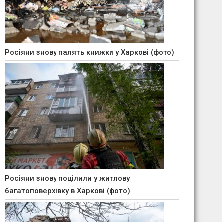
Росіяни знову палять книжки у Харкові (фото)
Росіяни знову поцілили у житлову
багатоповерхівку в Харкові (фото)