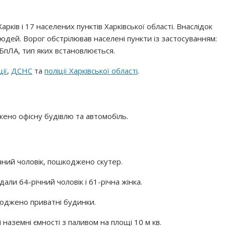
ків і 17 населених пунктів Харківської області. Внаслідок
юдей. Ворог обстрілював населені пункти із застосуванням:
 БпЛА, тип яких встановлюється.
ії
,
ДСНС
та
поліції Харківської області
.
ено офісну будівлю та автомобіль.
чний чоловік, пошкоджено скутер.
ли 64-річний чоловік і 61-річна жінка.
оджено приватні будинки.
 наземні ємності з паливом на площі 10 м кв.