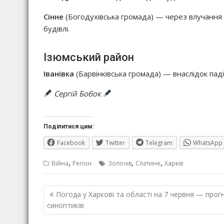
Сінне
(Богодухівська громада) — через влучання
будівлі.
Ізюмський район
Іванівка
(Барвінківська громада) — внаслідок паді
Сергій Бобок
Поділитися цим:
Facebook
Twitter
Telegram
WhatsApp
,
,
,
Війна
Регіон
Золочів
Слатине
Харків
Навігація
Погода у Харкові та області на 7 червня — прог
записів
синоптиків